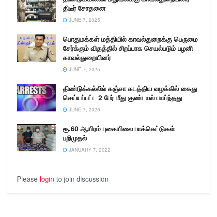
திடீர் சோதனை
JUNE 7, 2025
பொதுமக்கள் மத்தியில் காவல்துறைக்கு பெருமை
சேர்க்கும் விதத்தில் சிறப்பாக செயல்படும் பழனி
காவல்துறையினர்
JUNE 7, 2025
திண்டுக்கல்லில் கஞ்சா கடத்திய வழக்கில் கைது
செய்யப்பட்ட 2 பேர் மீது குண்டாஸ் பாய்ந்தது
JUNE 7, 2025
ரூ.60 ஆயிரம் புகையிலை பாக்கெட்டுகள்
பறிமுதல்
JANUARY 7, 2022
Please
login
to join discussion