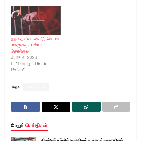
தந்தையின் கொடூர செயல்
மகளுக்கு பாலியல்
தொல்லை
June 4, 2023
In "Dindigul District
Police"
Tags:
திண்டுக்கல்
மேலும்
செய்திகள்
திண்டுக்கல்லில் மதுவிலக்கு காவல்துறையினர்