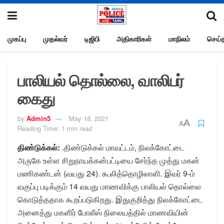
முகப்பு
முதல்வர்
டிஜிபி
அதிகாரிகள்
மாநிலம்
செய்த
பாலியல் தொல்லை, வாலிபர்
கைது
by
Admin5
May 18, 2021
A
A
Reading Time: 1 min read
திண்டுக்கல்:
.திண்டுக்கல் மாவட்டம், நிலக்கோட்டை
அருகே உள்ள சிறுநாயக்கன்பட்டியை சேர்ந்த முத்து மகன்
மணிகண்டன் (வயது 24). கூலித்தொழிலாளி. இவர் 9-ம்
வகுப்பு படிக்கும் 14 வயது மாணவிக்கு பாலியல் தொல்லை
கொடுத்ததாக கூறப்படுகிறது. இதுகுறித்து நிலக்கோட்டை
அனைத்து மகளிர் போலீஸ் நிலையத்தில் மாணவியின்