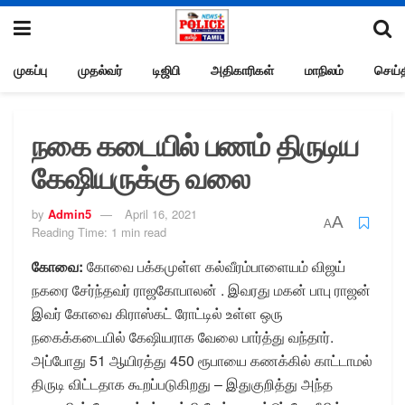
முகப்பு
முதல்வர்
டிஜிபி
அதிகாரிகள்
மாநிலம்
செய்த
நகை கடையில் பணம் திருடிய
கேஷியருக்கு வலை
by
Admin5
April 16, 2021
A
A
Reading Time: 1 min read
கோவை:
கோவை பக்கமுள்ள கல்வீரம்பாளையம் விஜய்
நகரை சேர்ந்தவர் ராஜகோபாலன் . இவரது மகன் பாபு ராஜன்
இவர் கோவை கிராஸ்கட் ரோட்டில் உள்ள ஒரு
நகைக்கடையில் கேஷியராக வேலை பார்த்து வந்தார்.
அப்போது 51 ஆயிரத்து 450 ரூபாயை கணக்கில் காட்டாமல்
திருடி விட்டதாக கூறப்படுகிறது – இதுகுறித்து அந்த