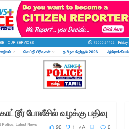
BE
OUR SERVICES
72000 24452 |
Friday
மாநிலம்
செய்தி பிரிவுகள்
தமிழக தேர்தல் 2026
ஆரோக்கியம்
ாட்டூர் போலீசில் வழக்கு பதிவு
t Police
,
Latest News
90
1
0
A
A