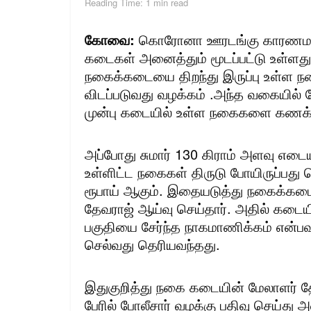
Reading Time: 1 min read
கோவை:
கொரோனா ஊரடங்கு காரணமாக க
கடைகள் அனைத்தும் மூடப்பட்டு உள்ளது
நகைக்கடையை திறந்து இருப்பு உள்ள நக
விடப்படுவது வழக்கம் .அந்த வகையில் 
முன்பு கடையில் உள்ள நகைகளை கணக்கு 
அப்போது சுமார் 130 கிராம் அளவு எடை
உள்ளிட்ட நகைகள் திருடு போயிருப்பது த
ரூபாய் ஆகும். இதையடுத்து நகைக்கடைய
தேவராஜ் ஆய்வு செய்தார். அதில் கடையி
பகுதியை சேர்ந்த நாகமாணிக்கம் என்பவ
செல்வது தெரியவந்தது.
இதுகுறித்து நகை கடையின் மேலாளர் தேவ
பேரில் போலீசார் வழக்கு பதிவு செய்த