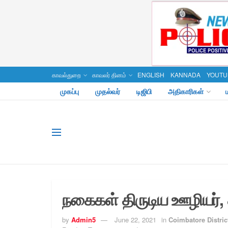
காவல்துறை
காவலர் தினம்
ENGLISH
KANNADA
YOUTU
முகப்பு
முதல்வர்
டிஜிபி
அதிகாரிகள்
நகைகள் திருடிய ஊழியர், க
by
Admin5
June 22, 2021
in
Coimbatore Distric