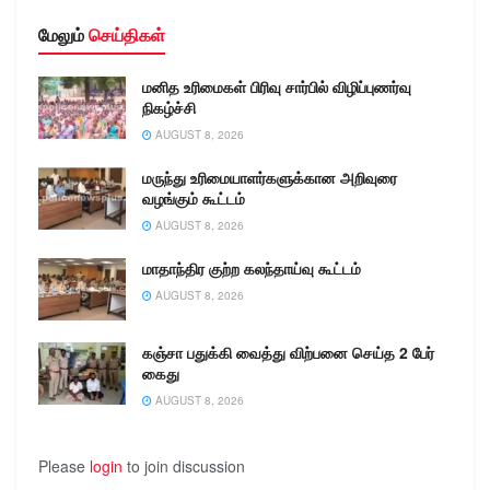
மேலும்
செய்திகள்
மனித உரிமைகள் பிரிவு சார்பில் விழிப்புணர்வு
நிகழ்ச்சி
AUGUST 8, 2026
மருந்து உரிமையாளர்களுக்கான அறிவுரை
வழங்கும் கூட்டம்
AUGUST 8, 2026
மாதாந்திர குற்ற கலந்தாய்வு கூட்டம்
AUGUST 8, 2026
கஞ்சா பதுக்கி வைத்து விற்பனை செய்த 2 பேர்
கைது
AUGUST 8, 2026
Please
login
to join discussion