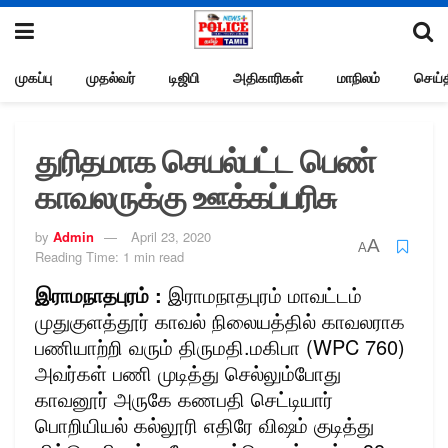
முகப்பு
முதல்வர்
டிஜிபி
அதிகாரிகள்
மாநிலம்
செய்த
துரிதமாக செயல்பட்ட பெண்
காவலருக்கு ஊக்கப்பரிசு
by
Admin
April 23, 2020
A
A
Reading Time: 1 min read
இராமநாதபுரம் :
இராமநாதபுரம் மாவட்டம்
முதுகுளத்தூர் காவல் நிலையத்தில் காவலராக
பணியாற்றி வரும் திருமதி.மகிபா (WPC 760)
அவர்கள் பணி முடித்து செல்லும்போது
காவனூர் அருகே கணபதி செட்டியார்
பொறியியல் கல்லூரி எதிரே விஷம் குடித்து