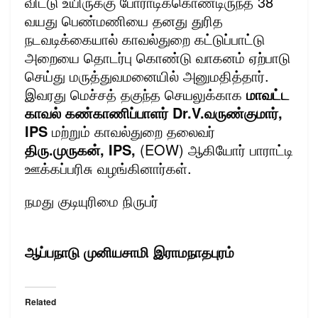
விட்டு உயிருக்கு போராடிக்கொண்டிருந்த 38
வயது பெண்மணியை தனது துரித
நடவடிக்கையால் காவல்துறை கட்டுப்பாட்டு
அறையை தொடர்பு கொண்டு வாகனம் ஏற்பாடு
செய்து மருத்துவமனையில் அனுமதித்தார்.
இவரது மெச்சத் தகுந்த செயலுக்காக
மாவட்ட
காவல் கண்காணிப்பாளர் Dr.V.வருண்குமார்,
IPS
மற்றும் காவல்துறை தலைவர்
திரு.முருகன், IPS,
(EOW) ஆகியோர் பாராட்டி
ஊக்கப்பரிசு வழங்கினார்கள்.
நமது குடியுரிமை நிருபர்
ஆப்பநாடு முனியசாமி
இராமநாதபுரம்
Related