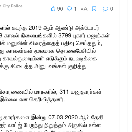
 City Police
90
1
0
A
A
ளில் கடந்த 2019 ஆம் ஆண்டு அக்டோபர்
18 காவல் நிலையங்களில் 3799 புகார் மனுக்கள்
ல் மனுவின் விவரத்தைத் பதிவு செய்ததும்,
ந்து காவலர்கள் மூலமாக தொலைபேசியில்
 காவல்துறையினர் எடுக்கும் நடவடிக்கை
க்கு கிடைத்த அனுபவங்கள் குறித்து
ிசாரணையில் மாநகரில், 311 மனுதாரர்கள்
ி இல்லை என தெரிவித்தனர்.
னுதாரர்களை இன்று 07.03.2020 ஆம் தேதி
ர் லாட்ஜ் பேருந்து நிறுத்தம் அருகில் உள்ள