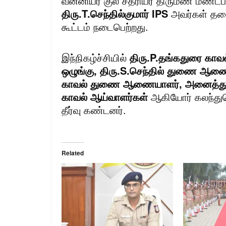
வன்னியர் குல சத்ரியர் திருமண மண்டப
திரு.T.செந்தில்குமார் IPS
அவர்கள் தல
கூட்டம் நடைபெற்றது.
இந்நிகழ்ச்சியில்
திரு.P.தங்கதுரை காவ
ஒழுங்கு, திரு.S.செந்தில் துணை ஆணையா
காவல் துணை ஆணையாளர், அனைத்து ச
காவல் ஆய்வாளர்கள்
ஆகியோர் கலந்துக
தீர்வு கண்டனர்.
Related