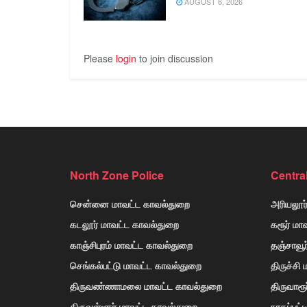
AUGUST 6, 2026
Please
login
to join discussion
North Zone Police
Centra
சென்னை மாவட்ட காவல்துறை
அரியலூர
கடலூர் மாவட்ட காவல்துறை
கரூர் மா
காஞ்சிபுரம் மாவட்ட காவல்துறை
தஞ்சாவூ
செங்கல்பட்டு மாவட்ட காவல்துறை
திருச்சி
திருவண்ணாமலை மாவட்ட காவல்துறை
திருவாரூ
திருவள்ளூர் மாவட்ட காவல்துறை
நாகப்பட்