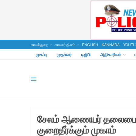
காவல்துறை
காவலர் தினம்
ENGLISH
KANNADA
YOUTU
முகப்பு
முதல்வர்
டிஜிபி
அதிகாரிகள்
சேலம் ஆணையர் தலைமையி
குறைதீர்க்கும் முகாம்