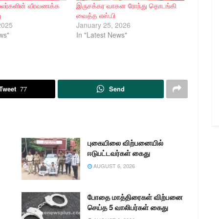
வலர்களின் வீரவணக்க
இருசக்கர வாகன ரோந்து தொடங்கி
ு
வைத்த எஸ்.பி
2025
January 25, 2026
ws"
In "Latest News"
Tweet
77
Send
புகையிலை விற்பனையில்
ஈடுபட்டவர்கள் கைது
AUGUST 6, 2026
போதை மாத்திரைகள் விற்பனை
செய்த 5 வாலிபர்கள் கைது