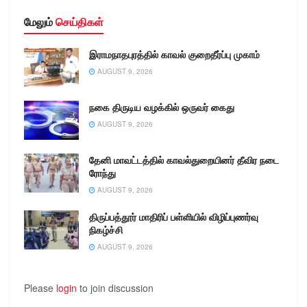
மேலும்
செய்திகள்
இராமநாதபுரத்தில் காவல் குறைதீர்ப்பு முகாம்
AUGUST 9, 2026
நகை திருடிய வழக்கில் ஒருவர் கைது
AUGUST 9, 2026
தேனி மாவட்டத்தில் காவல்துறையினர் தீவிர நடை
ரோந்து
AUGUST 9, 2026
திருப்பத்தூர் மாதிரிப் பள்ளியில் விழிப்புணர்வு
நிகழ்ச்சி
AUGUST 9, 2026
Please
login
to join discussion