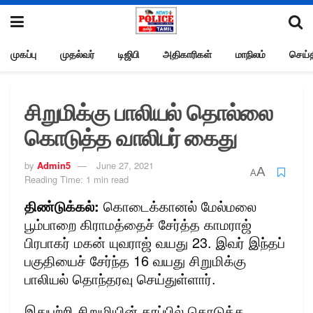
முகப்பு
முதல்வர்
டிஜிபி
அதிகாரிகள்
மாநிலம்
செய்த
சிறுமிக்கு பாலியல் தொல்லை
கொடுத்த வாலிபர் கைது
by
Admin5
June 27, 2021
A
A
Reading Time: 1 min read
திண்டுக்கல்:
கொடைக்கானல் மேல்மலை
பூம்பாறை கிராமத்தைச் சேர்த்த காமராஜ்
பிரபாகர் மகன் யுவராஜ் வயது 23. இவர் இந்தப்
பகுதியைச் சேர்ந்த 16 வயது சிறுமிக்கு
பாலியல் தொந்தரவு செய்துள்ளார்.
இதுபற்றி சிறுமியின் தரப்பில் கொடுத்த