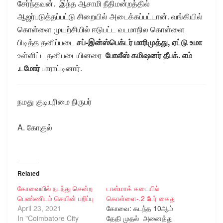
சேர்ந்தவன். இந்த ஆசாமி நீதிமன்றத்தில்
ஆஜர்படுத்தப்பட்டு சிறையில் அடைக்கப்பட்டான். வங்கியில்
கொள்ளை முயற்சியில் ஈடுபட்ட வடமாநில கொள்ளை
பிடித்த தனிப்படை
சப்-இன்ஸ்பெக்டர் மாரிமுத்து, ஏட்டு உமா
உள்ளிட்ட தனிபடையினரை
போலீஸ் கமிஷனர் தீபக். எம்
.டமோர்
பாராட்டினார்.
நமது குடியுரிமை நிருபர்
A. கோகுல்
Related
கோவையில் நடந்து சென்ற
டாஸ்மாக் கடையில்
பெண்ணிடம் செயின் பறிப்பு
கொள்ளை-.2 பேர் கைது
April 23, 2021
கோவை: கடந்த 10ஆம்
In "Coimbatore City
தேதி முதல் அனைத்து