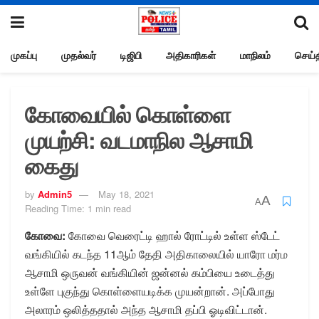
முகப்பு
முதல்வர்
டிஜிபி
அதிகாரிகள்
மாநிலம்
செய்த
கோவையில் கொள்ளை
முயற்சி: வடமாநில ஆசாமி
கைது
by
Admin5
May 18, 2021
A
A
Reading Time: 1 min read
கோவை:
கோவை வெரைட்டி ஹால் ரோட்டில் உள்ள ஸ்டேட்
வங்கியில் கடந்த 11ஆம் தேதி அதிகாலையில் யாரோ மர்ம
ஆசாமி ஒருவன் வங்கியின் ஜன்னல் கம்பியை உடைத்து
உள்ளே புகுந்து கொள்ளையடிக்க முயன்றான். அப்போது
அலாரம் ஒலித்ததால் அந்த ஆசாமி தப்பி ஓடிவிட்டான்.