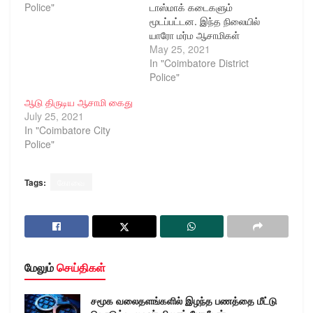
Police"
டாஸ்மாக் கடைகளும்
மூடப்பட்டன. இந்த நிலையில்
யாரோ மர்ம ஆசாமிகள்
கோவை வெரைட்டி ஹால்
May 25, 2021
ரோட்டில் உள்ள டாஸ்மாக்
In "Coimbatore District
கடையின் (எண் 15 21)
Police"
பின் கதவு பூட்டை உடைத்து
ஆடு திருடிய ஆசாமி கைது
அங்கிருந்த ரூ 90 ஆயிரத்து
July 25, 2021
740 ரூபாய் மதிப்புள்ள மது
In "Coimbatore City
பாட்டில்களை
Police"
கொள்ளையடித்து சென்று
விட்டனர் . இதுகுறித்து
அந்த கடையின்
Tags:
கோவை
சூப்பர்வைசர் பாபு (வயது
49) வெரைட்டி ஹால்…
மேலும்
செய்திகள்
சமூக வலைதளங்களில் இழந்த பணத்தை மீட்டு