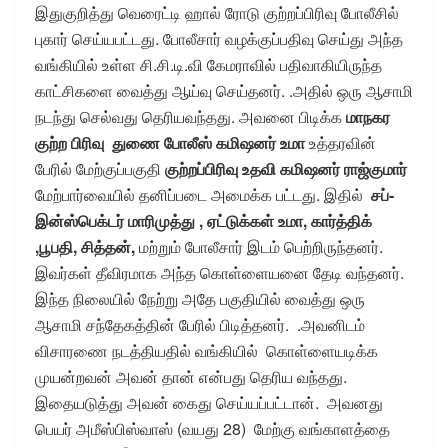
இதுகுறித்து வெரைட்டி ஹால் ரோடு குற்றப்பிரிவு போலீசில்
புகார் செய்யபட்டது. போலீசார் வழக்குப்பதிவு செய்து அந்த
வங்கியில் உள்ள சி.சி.டி.வி கேமராவில் பதிவாகியிருந்த
காட்சிகளை வைத்து ஆய்வு செய்தனர். .அதில் ஒரு ஆசாமி
நடந்து செல்வது தெரியவந்தது. அவனை பிடிக்க
மாநகர
குற்ற பிரிவு துணை போலீஸ் கமிஷனர் உமா
உத்தரவின்
பேரில் மேற்குப்பகுதி
குற்றப்பிரிவு உதவி கமிஷனர் ராஜ்குமார்
மேற்பார்வையில் தனிப்படை அமைக்க பட்டது. இதில்
சப்-
இன்ஸ்பெக்டர் மாரிமுத்து , ஏட்டுக்கள் உமா, கார்த்திக்
,பூபதி, சித்தன்,
மற்றும் போலீசார் இடம் பெற்றிருந்தனர்.
இவர்கள் தீவிரமாக அந்த கொள்ளையனை தேடி வந்தனர்.
இந்த நிலையில் நேற்று அதே பகுதியில் வைத்து ஒரு
ஆசாமி சந்தேகத்தின் பேரில் பிடித்தனர். .அவனிடம்
விசாரணை நடத்தியதில் வங்கியில் கொள்ளையடிக்க
முயன்றவன் அவன் தான் என்பது தெரிய வந்தது.
இதையடுத்து அவன் கைது செய்யப்பட்டான். அவனது
பெயர் அமீஸ்பிஸ்வாஸ் (வயது 28) மேற்கு வங்காளத்தை