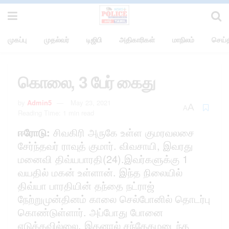
முகப்பு
முதல்வர்
டிஜிபி
அதிகாரிகள்
மாநிலம்
செய்த
கொலை, 3 பேர் கைது
by
Admin5
May 23, 2021
A
A
Reading Time: 1 min read
ஈரோடு:
சிவகிரி அருகே உள்ள குமரவலசை
சேர்ந்தவர் ராவுத் குமார். விவசாயி, இவரது
மனைவி திவ்யபாரதி(24).இவர்களுக்கு 1
வயதில் மகன் உள்ளான். இந்த நிலையில்
திவ்யா பாரதியின் தந்தை நட்ராஜ்
நேற்றுமுன்தினம் காலை செல்போனில் தொடர்பு
கொண்டுள்ளார். அப்போது போனை
எடுக்கவில்லை. இதனால் சந்தேகமடைந்த