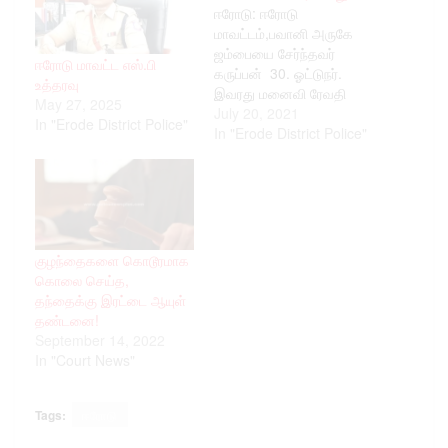
ஈரோடு: ஈரோடு
மாவட்டம்,பவானி அருகே
ஜம்பையை சேர்ந்தவர்
ஈரோடு மாவட்ட எஸ்.பி
கருப்பன் 30. ஓட்டுநர்.
உத்தரவு
இவரது மனைவி ரேவதி
May 27, 2025
28.இவர்களுக்கு யஸ்வந்த்,
July 20, 2021
In "Erode District Police"
ரோகித் ஆகிய 2 மகன்கள்
In "Erode District Police"
உள்ளனர். இந்த நிலையில்
ரேவதி தினமும் அதிக
நேரம் செல்போனில்
பேசிக்கொண்டு
இருந்துள்ளார். இதனால்
அவரது நடத்தையில்
குழந்தைகளை கொடூரமாக
சந்தேகமடைந்த கருப்பன்
கொலை செய்த,
கடந்த 16-ந் தேதி இரவு
தந்தைக்கு இரட்டை ஆயுள்
இதுகுறித்து கேட்டுள்ளார்.
தண்டனை!
அப்போது தம்பதியினருக்கு
September 14, 2022
இடையே சண்டை பெரிதாக
In "Court News"
நடந்துள்ளது. இதில்
ஆத்திரம் அடைந்த
கருப்பன், ரேவதியின்…
Tags:
ஈரோடு