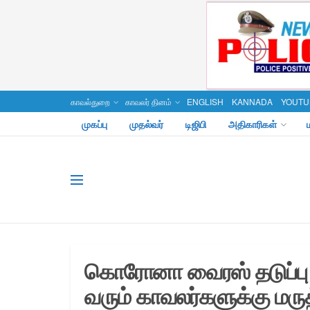
காவல்துறை
காவலர் தினம்
ENGLISH
KANNADA
YOUTU
முகப்பு
முதல்வர்
டிஜிபி
அதிகாரிகள்
கொரோனா வைரஸ் தடுப்பு ப
வரும் காவலர்களுக்கு ம