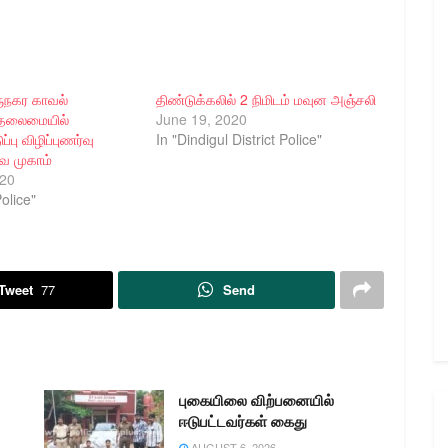
நகர காவல்
திண்டுக்கலில் 2 நிமிடம் மவுன அஞ்சலி
தலைமையில்
June 19, 2020
ு விழிப்புணர்வு
In "Dindigul District Police"
ுவ முகாம்
020
olice"
Tweet
77
Send
புகையிலை விற்பனையில்
ஈடுபட்டவர்கள் கைது
AUGUST 6, 2026