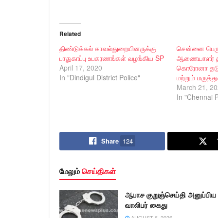
Related
திண்டுக்கல் காவல்துறையினருக்கு
சென்னை பெரு
பாதுகாப்பு உபகரணங்கள் வழங்கிய SP
ஆணையாளர் 
April 17, 2020
கொரோனா தடுப்ப
In "Dindigul District Police"
மற்றும் மருத்த
March 21, 2
In "Chennai P
Share
124
மேலும்
செய்திகள்
ஆபாச குறுஞ்செய்தி அனுப்பிய
வாலிபர் கைது
AUGUST 6, 2026