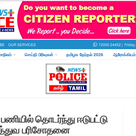
BE
OUR SERVICES
72000 24452 |
Friday
மாநிலம்
செய்தி பிரிவுகள்
தமிழக தேர்தல் 2026
ஆரோக்கியம்
ணியில் தொடர்ந்து ஈடுபட்டு
ருத்துவ பரிசோதனை