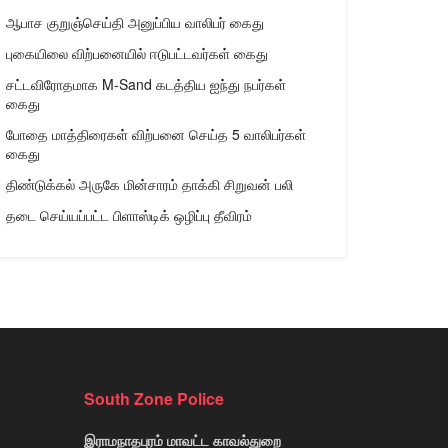
ஆபாச குறுஞ்செய்தி அனுப்பிய வாலிபர் கைது
புகையிலை விற்பனையில் ஈடுபட்டவர்கள் கைது
சட்டவிரோதமாக M-Sand கடத்திய ஐந்து நபர்கள்
கைது
போதை மாத்திரைகள் விற்பனை செய்த 5 வாலிபர்கள்
கைது
திண்டுக்கல் அருகே மின்சாரம் தாக்கி சிறுவன் பலி
தடை செய்யப்பட்ட பிளாஸ்டிக் ஒழிப்பு தீவிரம்
South Zone Police
இராமநாதபுரம் மாவட்ட காவல்துறை