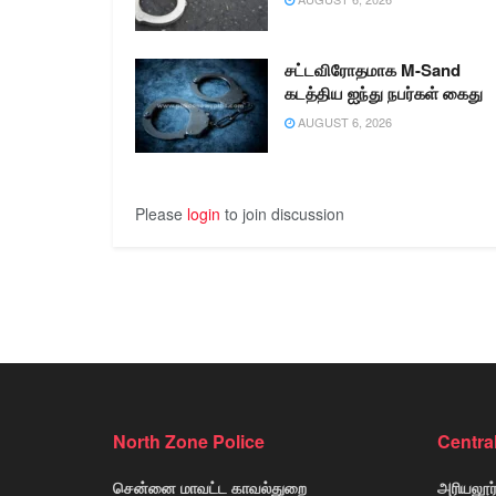
சட்டவிரோதமாக M-Sand
கடத்திய ஐந்து நபர்கள் கைது
AUGUST 6, 2026
Please
login
to join discussion
North Zone Police
Centra
சென்னை மாவட்ட காவல்துறை
அரியலூர