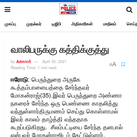
முகப்பு
முதல்வர்
டிஜிபி
அதிகாரிகள்
மாநிலம்
செய்த
வாலிபருக்கு கத்திக்குத்து
by
Admin5
April 30, 2021
A
A
Reading Time: 1 min read
ஈரோடு
: பெருந்துறை அருகே
கூத்தம்பாளையத்தை சேர்ந்தவர்
மோகன்ராஜ்(35).இவர் பெருந்துறை அண்ணா
நகரைச் சேர்ந்த ஒரு பெண்ணை காதலித்து
வந்துள்ளார்திருமணம் செய்து கொள்ளாமல்
இவர் காலம் தாழ்த்தி வந்ததாக
கூறப்படுகிறது. சீலம்பட்டியை சேர்ந்த தனபால்
என்பவர் மோகன்ராஜிடம் கேட்டுள்ளார்.