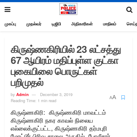
முகப்பு
முதல்வர்
டிஜிபி
அதிகாரிகள்
மாநிலம்
செய்த
கிருஷ்ணகிரியில் 23 லட்சத்து
67 ஆயிரம் மதிப்புள்ள குட்கா
புகையிலை பொருட்கள்
பறிமுதல்
by
Admin
December 3, 2019
A
A
Reading Time: 1 min read
கிருஷ்ணகிரி: கிருஷ்ணகிரி மாவட்டம்
கிருஷ்ணகிரி நகர காவல் நிலைய
எல்லைக்குட்பட்ட, கிருஷ்ணகிரி தர்மபுரி
மோட்டூர் பிரிவு சாலை அருகில், போலீசார்