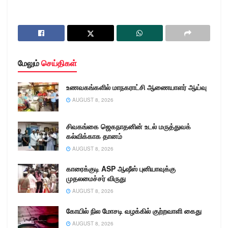
மேலும்
செய்திகள்
உணவகங்களில் மாநகராட்சி ஆணையாளர் ஆய்வு
AUGUST 8, 2026
சிவகங்கை ஜெகநாதனின் உடல் மருத்துவக்
கல்விக்காக தானம்
AUGUST 8, 2026
காரைக்குடி ASP ஆஷீஸ் புனியாவுக்கு
முதலமைச்சர் விருது
AUGUST 8, 2026
கோயில் நில மோசடி வழக்கில் குற்றவாளி கைது
AUGUST 8, 2026