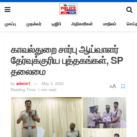
முகப்பு
முதல்வர்
டிஜிபி
அதிகாரிகள்
மாநிலம்
செய்த
காவல்துறை சார்பு ஆய்வாளர்
தேர்வுக்குரிய புத்தகங்கள், SP
தலைமை
by
admin1
May 3, 2022
A
A
Reading Time: 1 min read