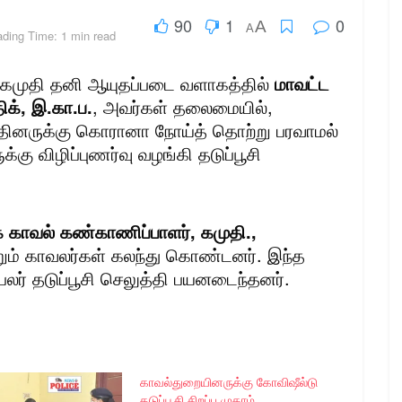
90
1
0
A
A
ding Time: 1 min read
் கமுதி தனி ஆயுதப்படை வளாகத்தில்
மாவட்ட
ிக், இ.கா.ப.
, அவர்கள் தலைமையில்,
பத்தினருக்கு கொரானா நோய்த் தொற்று பரவாமல்
்கு விழிப்புணர்வு வழங்கி தடுப்பூசி
 காவல் கண்காணிப்பாளர், கமுதி.,
றும் காவலர்கள் கலந்து கொண்டனர். இந்த
 பலர் தடுப்பூசி செலுத்தி பயனடைந்தனர்.
காவல்துறையினருக்கு கோவிஷீல்டு
தடுப்பூசி சிறப்பு முகாம்