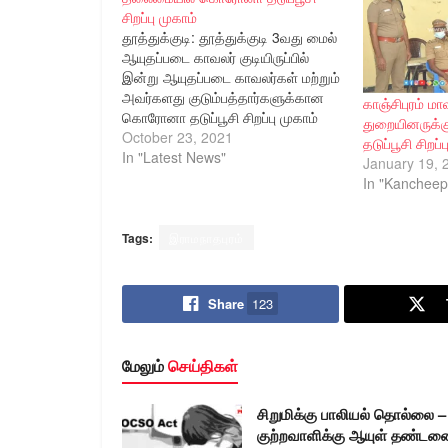
சிறப்பு முகாம்
தூத்துக்குடி: தூத்துக்குடி 3வது மைல்
ஆயுதப்படை காவலர் குடியிருப்பில்
இன்று ஆயுதப்படை காவலர்கள் மற்றும்
அவர்களது குடும்பத்தார்களுக்கான
காஞ்சிபுரம் ம
கொரோனா தடுப்பூசி சிறப்பு முகாம்
துறையினருக்கு
மற்றும் காவலர்களுக்கான மனஅழுத்த
October 23, 2021
தடுப்பூசி சிறப்
மேலாண்மை குறித்த பயிற்சி வகுப்பு
In "Latest News"
January 19, 
மாவட்ட காவல் கண்காணிப்பாளர் திரு.
In "Kancheepu
எஸ். ஜெயக்குமார் அவர்கள்
தலைமையில் நடைபெற்றது. தமிழக
அரசு கொரோனா வைரஸ்
Tags:
இராமநாதபுரம்
தாக்கத்திலிருந்து நம்மை
பாதுகாத்துக்கொள்ளவும்,
நம்மிடமிருந்து மற்றவர்களுக்கு
Share
123
பரவாமலிருக்கவும், அனைத்து
மக்களும் கொரோனா தடுப்பூசி
போட்டுக்கொள்ளுமாறு விழிப்புணர்வு
மேலும்
செய்திகள்
ஏற்படுத்தி…
சிறுமிக்கு பாலியல் தொல்லை –
குற்றவாளிக்கு ஆயுள் தண்டன