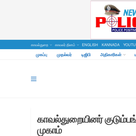
காவல்துறை
காவலர் தினம்
ENGLISH
KANNADA
YOUTU
முகப்பு
முதல்வர்
டிஜிபி
அதிகாரிகள்
காவல்துறையினர் குடும்பங்க
முகாம்