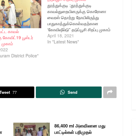
தூத்துக்குடி :தூத்துக்குடி
காவல்துறையினருக்கு கொரோனா
வைரஸ் தொற்று நோயிலிருந்து
பாதுகாத்துக்கொள்வதற்கான
‘கோவிஷீல்டு” தடுப்பூசி சிறப்பு முகாம்
ாவட்ட காவல்
இன்று மாவட்ட காவல்
April 18, 2021
 கோவிட்19 பூஸ்டர்
கண்காணிப்பாளர் திரு. எஸ்.
In "Latest News"
பு முகாம்
ஜெயக்குமார் அவர்கள் தலைமையில்
2022
ஆரம்ப சுகாதார மையத்தில்
ram District Police"
நடைபெற்றது. தற்போது கொரோனா
வைரஸ் பரவல் 2வது கட்டமாக
தீவிரமாக பரவி வருகிறது.
பொதுமக்கள் முன்னெச்சரிக்கையாக
இருக்க வேண்டும் என்பதற்காக
தூத்துக்குடி மாவட்டத்தில் உள்ள
Tweet
77
Send
அனைத்து காவல் நிலைய
எல்லைக்குட்பட்ட பகுதிகளிலும்
கொரோனா வைரஸ் பரவலை…
86,400 ml அளவிலான மது
ை
பாட்டில்கள் பறிமுதல்