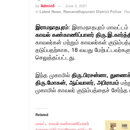
by
Admin5
June 3, 2021
in
Latest News
,
Ramanathapuram District Police
Rea
இராமநாதபுரம்
: இராமநாதபுரம் மாவட்டம
காவல் கண்காணிப்பாளர் திரு.இ.கார்த்த
காவலர்கள் மற்றும் காவலர்கள் குடும்
தடுப்பதற்காக, 18 வயது மேற்பட்டவர்களுக
செலுத்தப்பட்டது.
இந்த முகாமில்
திரு.பிரசன்னா, துணைக்
திரு.மோகன், ஆய்வாளர், அபிராமம்
மற்
முகாமில் காவலர் குடும்பத்தைச் சேர்ந்த
Related
மாவட்ட காவல் கண்காணிப்பாளர்
தலைமையில் கொரோனா தடுப்பூசி