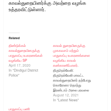
காவல்துறையினர்க்கு அவற்றை வழங்க
உத்தரவிட்டுள்ளார்.
Related
திண்டுக்கல்
காவல் துறையினருக்கு
காவல்துறையினருக்கு
முககவசம் மற்றும்
பாதுகாப்பு உபகரணங்கள்
பாதுகாப்பு உபகரணங்களை
வழங்கிய SP
வழங்கிய காவல்
April 17, 2020
கண்காணிப்பாளர்.
In "Dindigul District
திருநெல்வேலி:
Police"
திருநெல்வேலி மாவட்ட
காவல்துறையினர் தற்போது
கொரோனா தொற்று
இரண்டாம் அலை பரவலை
தடுக்க பல்வேறு பாதுகாப்பு
August 12, 2021
பணியிலும் ரோந்து
In "Latest News"
பணியிலும் தொடர்ந்து
பாதுகாப்பு பணி
சுழற்சி முறையில் பணி