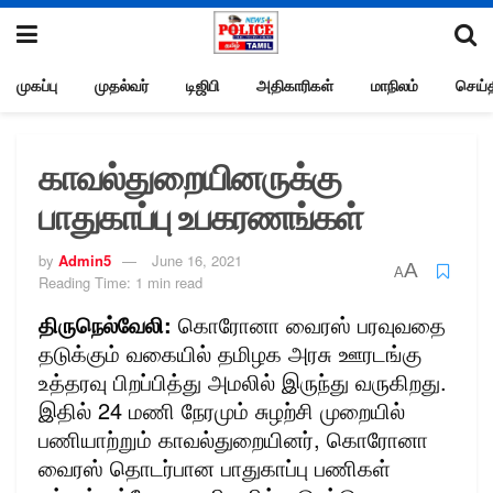
முகப்பு
முதல்வர்
டிஜிபி
அதிகாரிகள்
மாநிலம்
செய்த
காவல்துறையினருக்கு
பாதுகாப்பு உபகரணங்கள்
by
Admin5
June 16, 2021
A
A
Reading Time: 1 min read
திருநெல்வேலி:
கொரோனா வைரஸ் பரவுவதை
தடுக்கும் வகையில் தமிழக அரசு ஊரடங்கு
உத்தரவு பிறப்பித்து அமலில் இருந்து வருகிறது.
இதில் 24 மணி நேரமும் சுழற்சி முறையில்
பணியாற்றும் காவல்துறையினர், கொரோனா
வைரஸ் தொடர்பான பாதுகாப்பு பணிகள்