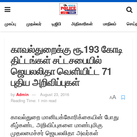
முகப்பு
முதல்வர்
டிஜிபி
அதிகாரிகள்
மாநிலம்
செய்த
காவல்துறைக்கு ரூ.193 கோடி
திட்டங்கள் சட்டசபையில்
ஜெயலலிதா வெளியிட்ட 71
புதிய அறிவிப்புகள்
by
Admin
August 23, 2016
A
A
Reading Time: 1 min read
காவல்துறை மானியக்கோரிக்கையின் போது
கீழ்கண்ட அறிவிப்புகளை மாண்புமிகு
முதலமைச்சர் ஜெயலலிதா அவர்கள்