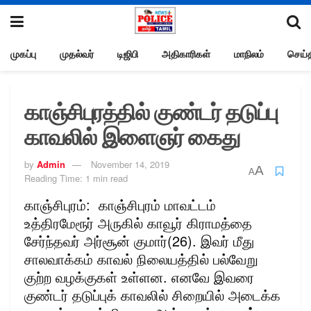
முகப்பு
முதல்வர்
டிஜிபி
அதிகாரிகள்
மாநிலம்
செய்த
காஞ்சிபுரத்தில் குண்டர் தடுப்பு
காவலில் இளைஞர் கைது
by
Admin
November 14, 2019
A
A
Reading Time: 1 min read
காஞ்சிபுரம்: காஞ்சிபுரம் மாவட்டம்
உத்திரமேரூர் அருகில் காவூர் கிராமத்தை
சேர்ந்தவர் அர்சூன் குமார்(26). இவர் மீது
சாலவாக்கம் காவல் நிலையத்தில் பல்வேறு
குற்ற வழக்குகள் உள்ளன. எனவே இவரை
குண்டர் தடுப்புக் காவலில் சிறையில் அடைக்க