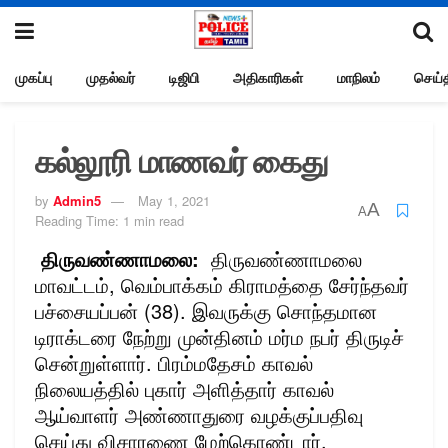
முகப்பு
முதல்வர்
டிஜிபி
அதிகாரிகள்
மாநிலம்
செய்த
கல்லூரி மாணவர் கைது
by
Admin5
May 1, 2021
A
A
Reading Time: 1 min read
திருவண்ணாமலை:
திருவண்ணாமலை
மாவட்டம், வெம்பாக்கம் கிராமத்தை சேர்ந்தவர்
பச்சையப்பன் (38). இவருக்கு சொந்தமான
டிராக்டரை நேற்று முன்தினம் மர்ம நபர் திருடிச்
சென்றுள்ளார். பிரம்மதேசம் காவல்
நிலையத்தில் புகார் அளித்தார் காவல்
ஆய்வாளர் அண்ணாதுரை வழக்குப்பதிவு
செய்து விசாரணை மேற்கொண்டார்.