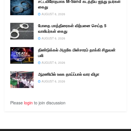
சட்டவிரோதமாக M-Sand கடத்திய ஐந்து நபர்கள்
அவர்கள், தமிழ்நாடு அரசு
கைது
போக்குவரத்து கழக
அரியலூர் கிளை மேலாளர்,
AUGUST 6, 2026
சிமெண்ட் ஆலை
போதை மாத்திரைகள் விற்பனை செய்த 5
அலுவலர்கள், கனரக
வாலிபர்கள் கைது
வாகன உரிமையாளர்கள்
மற்றும் 108 ஆம்புலன்ஸ்…
AUGUST 6, 2026
திண்டுக்கல் அருகே மின்சாரம் தாக்கி சிறுவன்
பலி
AUGUST 6, 2026
ஆரணியில் உலக தாய்ப்பால் வார விழா
AUGUST 6, 2026
Please
login
to join discussion