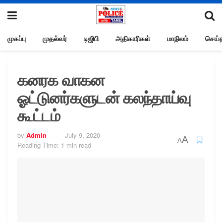
முகப்பு
முதல்வர்
டிஜிபி
அதிகாரிகள்
மாநிலம்
செய்த
கனரக வாகன
ஓட்டுனர்களுடன் கலந்தாய்வு
கூட்டம்
by
Admin
July 9, 2020
A
A
Reading Time: 1 min read