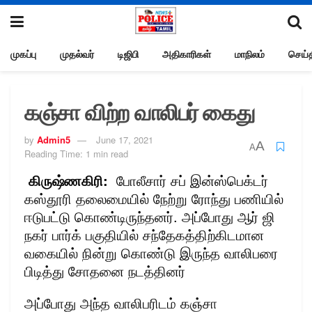
முகப்பு
முதல்வர்
டிஜிபி
அதிகாரிகள்
மாநிலம்
செய்த
கஞ்சா விற்ற வாலிபர் கைது
by
Admin5
June 17, 2021
A
A
Reading Time: 1 min read
கிருஷ்ணகிரி:
போலீசார் சப் இன்ஸ்பெக்டர்
கஸ்தூரி தலைமையில் நேற்று ரோந்து பணியில்
ஈடுபட்டு கொண்டிருந்தனர். அப்போது ஆர் ஜி
நகர் பார்க் பகுதியில் சந்தேகத்திற்கிடமான
வகையில் நின்று கொண்டு இருந்த வாலிபரை
பிடித்து சோதனை நடத்தினர்
அப்போது அந்த வாலிபரிடம் கஞ்சா