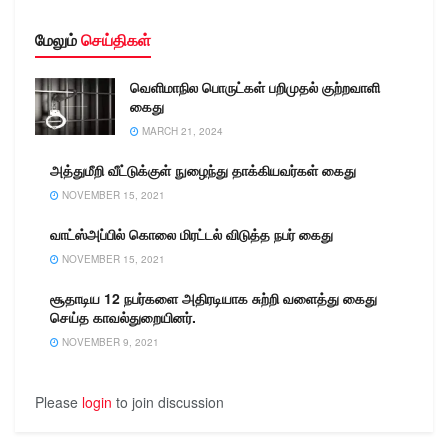
மேலும்
செய்திகள்
வெளிமாநில பொருட்கள் பறிமுதல் குற்றவாளி
கைது
MARCH 21, 2024
அத்துமீறி வீட்டுக்குள் நுழைந்து தாக்கியவர்கள் கைது
NOVEMBER 15, 2021
வாட்ஸ்அப்பில் கொலை மிரட்டல் விடுத்த நபர் கைது
NOVEMBER 15, 2021
சூதாடிய 12 நபர்களை அதிரடியாக சுற்றி வளைத்து கைது
செய்த காவல்துறையினர்.
NOVEMBER 9, 2021
Please
login
to join discussion