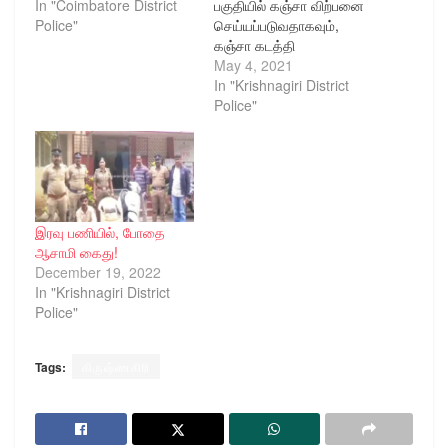
In "Coimbatore District
பகுதியில் கஞ்சா விற்பனை
Police"
செய்யப்படுவதாகவும்,
கஞ்சா கடத்தி
செல்லப்படுவதாகவும்
May 4, 2021
வேப்பனப்பள்ளி
In "Krishnagiri District
போலீசாருக்கு தகவல்
Police"
கிடைத்தது போலீசார்
நேற்று மாலை
வேப்பனப்பள்ளி அருகே
வாகன சோதனையில்
ஈடுபட்டிருந்தனர். அப்போது
அந்த வழியாக
இரவு பணியில், போதை
மோட்டார்சைக்கிளில்
ஆசாமி கைது!
மூட்டை வைத்தவாறு
December 19, 2022
ஒருவர் வந்தார். அவரை
In "Krishnagiri District
தடுத்து நிறுத்திய போலீசார்
Police"
அவரிடம் விசாரித்தனர்.
தீர்த்தம் கிராமத்தை சேர்ந்த
ராஜப்பன் (வயது 40) என
Tags:
கிருஷ்ணகிரி
தெரியவந்தது. ராஜப்பன்
மீது போலீசாருக்கு சந்தேகம்
ஏற்படவே…