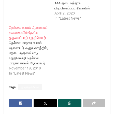
144 தடை உத்தரவு
பிறப்பிக்கப்பட்ட நிலையில்
திருநெல்வேலி மாநகரம்,
April 2, 2020
சந்திப்பு மற்றும் டவுன்
In "Latest News"
காவல் நிலைய பகுதிகளில்
நெல்லை காவல் ஆணையர்
31-03-2020 ம் தேதியன்று,
தலைமையில் தேசிய
நெல்லை மாநகர காவல்
ஒருமைப்பாடு உறுதிமொழி
துணை ஆணையாளர்
நெல்லை மாநகர காவல்
திரு.சரவணன் (சட்டம்
ஆணையர் அலுவலகத்தில்,
மற்றும் ஒழுங்கு) அவர்கள்
தேசிய ஒருமைப்பாடு
தலைமையில், டவுன்
உறுதிமொழி நெல்லை
உட்கோட்ட காவல் உதவி
மாநகர காவல் ஆணையர்
ஆணையாளர் திரு.சதிஷ்
திரு.தீபக் மோ டாமோர்
November 19, 2019
குமார் அவர்கள், SJHR
அவர்கள் முன்னிலையில்,
In "Latest News"
உதவி ஆணையாளர்
நெல்லை மாநகர காவல்
திரு.சேகர் அவர்கள்,
துணை
மற்றும் போலீசார்…
Tags:
திருநெல்வேலி
ஆணையாளர்களான
திரு.மகேஷ்குமார் (குற்றம்
மற்றும் போக்குவரத்து),
திரு.சரவணன், (சட்டம்
மற்றும் ஒழுங்கு) அவர்கள்,
மற்றும் காவல் அதிகாரிகள்,