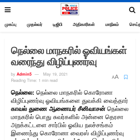
முகப்பு
முதல்வர்
டிஜிபி
அதிகாரிகள்
மாநிலம்
செய்த
நெல்லை மாநகரில் ஓவியங்கள்
வரைந்து விழிப்புணர்வு
by
Admin5
May 19, 2021
A
A
Reading Time: 1 min read
நெல்லை:
நெல்லை மாநகரில் கொரோனா
விழிப்புணர்வு ஓவியங்களை துவக்கி வைத்தார்
காவல் துணை ஆணையர் சீனிவாசன்
நெல்லை
மாநகரில் பொது சுவர்களில் அன்னை தெரசா
அறக்கட்டளை சார்பில் ஓவிய நலச்சங்கம்
இணைந்து கொரோனா வைரஸ் விழிப்புணர்வு