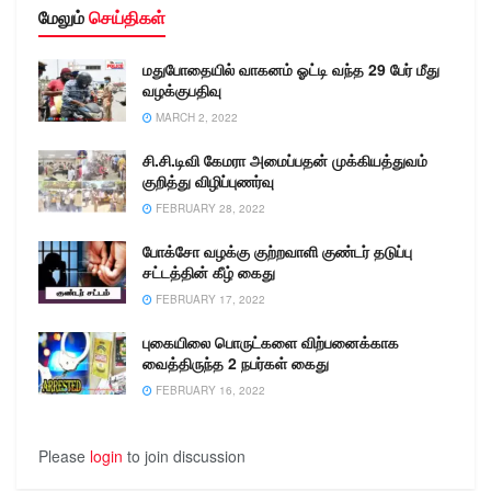
மேலும்
செய்திகள்
ஆளினர்கள்,
அமைச்சுப்பணியாளர்கள்
ஆகியோர் கலந்து கொண்டு
மதுபோதையில் வாகனம் ஓட்டி வந்த 29 பேர் மீது
தேசிய ஒருமைப்பாடு
வழக்குபதிவு
உறுதிமொழியை ஏற்றுக்
MARCH 2, 2022
கொண்டார்கள்.
சி.சி.டிவி கேமரா அமைப்பதன் முக்கியத்துவம்
குறித்து விழிப்புணர்வு
FEBRUARY 28, 2022
போக்சோ வழக்கு குற்றவாளி குண்டர் தடுப்பு
சட்டத்தின் கீழ் கைது
FEBRUARY 17, 2022
புகையிலை பொருட்களை விற்பனைக்காக
வைத்திருந்த 2 நபர்கள் கைது
FEBRUARY 16, 2022
Please
login
to join discussion