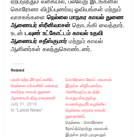
ஏற்படுத்தும் வகையில், பல்வேறு இடங்களில்
கொரோனா விழிப்புணர்வு ஓவியங்கள் மற்றும்
வாசகங்களை
நெல்லை மாநகர காவல் துணை
ஆணையர் ஸ்ரீனிவாசன்
தொடங்கி வைத்தார்.
உடன்
டவுண் உட்கோட்டம் காவல் உதவி
ஆணையர் சதீஸ்குமார்
மற்றும் காவல்
ஆளினர்கள் கலந்துகொண்டனர்.
Related
பதவி ஏற்ற 20 நாட்களில்,
கொரோனா நோய் பரவாமல்
நெல்லை மக்களின் மனதை
இருக்க விழிப்புணர்வு
கவர்ந்த காவல் துணை
அணிவகுப்பு நடத்தி,
ஆணையர் திரு.சரவணன்
பொதுமக்களுக்கு
July 31, 2019
கபசுரக்குடிநீர் வழங்கிய
In "Latest News"
நெல்லை மாநகர காவல்
துறையினர்.
நெல்லை : கொரோனா
நோய்த்தொற்று பரவாமல்
இருக்க நாடு முழுவதும்