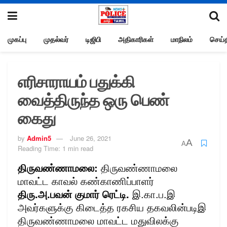
முகப்பு
முதல்வர்
டிஜிபி
அதிகாரிகள்
மாநிலம்
செய்த
எரிசாராயம் பதுக்கி
வைத்திருந்த ஒரு பெண்
கைது
by
Admin5
June 26, 2021
A
A
Reading Time: 1 min read
திருவண்ணாமலை:
திருவண்ணாமலை
மாவட்ட காவல் கண்காணிப்பாளர்
திரு.அ.பவன் குமார் ரெட்டி.
இ.கா.ப.இ
அவர்களுக்கு கிடைத்த ரகசிய தகவலின்படிஇ
திருவண்ணாமலை மாவட்ட மதுவிலக்கு