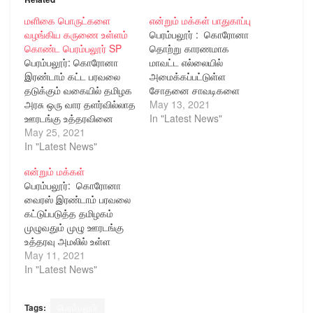
மளிகை பொருட்களை
என்றும் மக்கள் பாதுகாப்பு
வழங்கிய கருணை உள்ளம்
பெரம்பலூர் : கொரோனா
கொண்ட பெரம்பலூர் SP
தொற்று காரணமாக
பெரம்பலூர்: கொரோனா
மாவட்ட எல்லையில்
இரண்டாம் கட்ட பரவலை
அமைக்கப்பட்டுள்ள
தடுக்கும் வகையில் தமிழக
சோதனை சாவடிகளை
அரசு ஒரு வார தளர்வில்லாத
பார்வையிட்ட மாவட்ட காவல்
May 13, 2021
ஊரடங்கு உத்தரவினை
கண்காணிப்பாளர்.
In "Latest News"
அமல்படுத்தியுள்ளது.
May 25, 2021
பெரம்பலூர் மாவட்டத்தில்
இந்நிலையில் பெரம்பலூர்
In "Latest News"
பரவி வரும் கொரோனா
மாவட்டத்திலுள்ள வேலா
பரவலை கட்டுப்படுத்தும்
என்றும் மக்கள்
கருணை இல்லத்தில்
விதமாக மாவட்ட காவல்
பெரம்பலூர்: கொரோனா
வசித்து வரும் 85
துறை சார்பாக பல்வேறு
வைரஸ் இரண்டாம் பரவலை
நபர்களின் பசியினை
நடவடிக்கைகள்
கட்டுப்படுத்த தமிழகம்
போக்கும் வகையில் ஒரு
மேற்கொள்ளப்பட்டு
முழுவதும் முழு ஊரடங்கு
மாதத்திற்கு உணவிற்கு
வருகிறது. இந்நிலையில்
உத்தரவு அமலில் உள்ள
தேவையான மளிகை
தமிழக அரசு பிறப்பித்துள்ள
நிலையில்
May 11, 2021
பொருட்களை பெரம்பலூர்
முழு ஊரடங்கு உத்தரவை
மருத்துவமனைக்கு செல்ல
In "Latest News"
மாவட்ட காவல்
மாவட்டம் முழுவதும்
போக்குவரத்து வசதியின்றி
கண்காணிப்பாளர்
நடைமுறைப்படுத்தும்
நின்று கொண்டிருந்த
திருமதி.நிஷா பார்த்திபன்
வகையில் மாவட்டத்தின்
Tags:
பெரம்பலூர்
பெரம்பலூர் மாவட்டம்