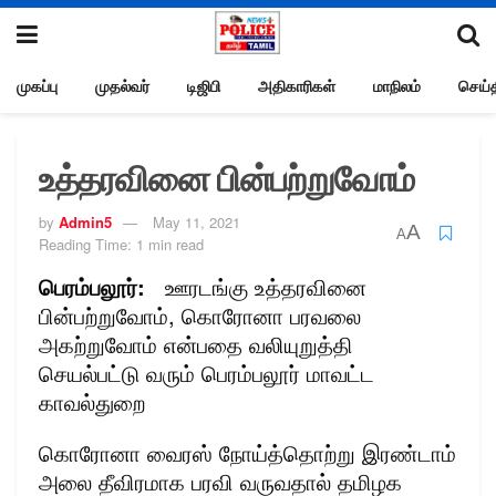
முகப்பு
முதல்வர்
டிஜிபி
அதிகாரிகள்
மாநிலம்
செய்த
உத்தரவினை பின்பற்றுவோம்
by
Admin5
May 11, 2021
A
A
Reading Time: 1 min read
பெரம்பலூர்:
ஊரடங்கு உத்தரவினை
பின்பற்றுவோம், கொரோனா பரவலை
அகற்றுவோம் என்பதை வலியுறுத்தி
செயல்பட்டு வரும் பெரம்பலூர் மாவட்ட
காவல்துறை
கொரோனா வைரஸ் நோய்த்தொற்று இரண்டாம்
அலை தீவிரமாக பரவி வருவதால் தமிழக