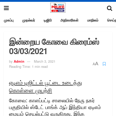
முகப்பு
முதல்வர்
டிஜிபி
அதிகாரிகள்
மாநிலம்
செய்த
இன்றைய கோவை கிரைம்ஸ்
03/03/2021
by
Admin
March 3, 2021
A
A
Reading Time: 1 min read
ஏடிஎம் டிஜிட்டல் பூட்டை உடைத்து
கொள்ளை முயற்சி
கோவை: காளப்பட்டி சாலையில் நேரு நகர்
பகுதியில் ஸ்டேட் பாங்க் ஆப் இந்தியா ஏடிஎம்
மையம் செயல்பட்டு வருகிறது. இந்த