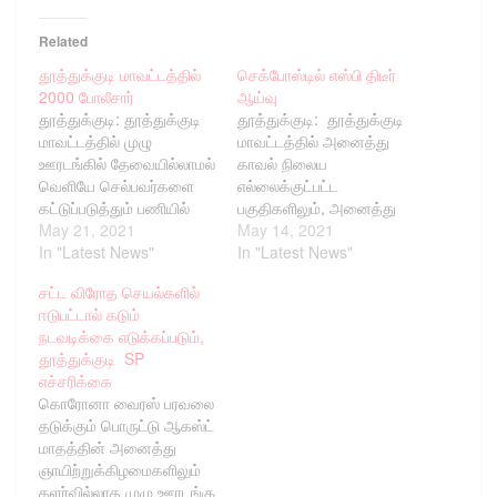
Related
தூத்துக்குடி மாவட்டத்தில்
செக்போஸ்டில் எஸ்பி திடீர்
2000 போலீசார்
ஆய்வு
தூத்துக்குடி: தூத்துக்குடி
தூத்துக்குடி: தூத்துக்குடி
மாவட்டத்தில் முழு
மாவட்டத்தில் அனைத்து
ஊரடங்கில் தேவையில்லாமல்
காவல் நிலைய
வெளியே செல்பவர்களை
எல்லைக்குட்பட்ட
கட்டுப்படுத்தும் பணியில்
பகுதிகளிலும், அனைத்து
மாவட்டம் முழுவதுவம் 2000
May 21, 2021
சோதனை சாவடிகளிலும்
May 14, 2021
போலீசார் ஈடுபட்டு
In "Latest News"
மாவட்ட காவல்
In "Latest News"
வருகின்றனர் - இன்று
கண்காணிப்பாளர் திரு. எஸ்.
சட்ட விரோத செயல்களில்
தூத்துக்குடியில் முக்கிய
ஜெயக்குமார் அவர்கள்
ஈடுபட்டால் கடும்
இடங்களான V.V.D சிக்னல்
உத்தரவுப்படி போலீசார் தீவிர
நடவடிக்கை எடுக்கப்படும்,
சந்திப்பு மற்றும் தூத்துக்குடி
வாகன சோதனையில்
தூத்துக்குடி SP
எப்.சி.ஐ ரவுண்டானா
ஈடுபட்டு வருகின்றனர். முழு
எச்சரிக்கை
சந்திப்பு ஆகிய இடங்களில்
ஊரடங்கு உத்தரவு அமலில்
கொரோனா வைரஸ் பரவலை
மாவட்ட எஸ்.பி திரு. எஸ்.
உள்ள நிலையில்
தடுக்கும் பொருட்டு ஆகஸ்ட்
ஜெயக்குமார் அவர்கள்
மாவட்டத்தின் பல்வேறு
மாதத்தின் அனைத்து
நேரில் சென்று ஆய்வு -
பகுதிகளுக்கு ரோந்து
ஞாயிற்றுக்கிழமைகளிலும்
இதுவரை விதியை மீறி
சென்ற மாவட்ட காவல்
தளர்வில்லாத முழு ஊரடங்கு
வெளியில் சென்றவர்கள்
கண்காணிப்பாளர் அவர்கள்