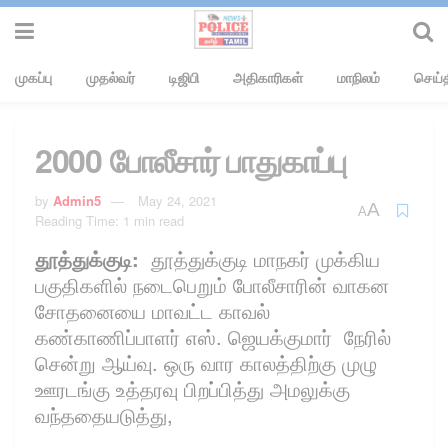
முகப்பு
முதல்வர்
டிஜிபி
அதிகாரிகள்
மாநிலம்
செய்த
2000 போலீசார் பாதுகாப்பு
by
Admin5
May 24, 2021
A
A
Reading Time: 1 min read
தூத்துக்குடி:
தூத்துக்குடி மாநகர் முக்கிய
பகுதிகளில் நடைபெறும் போலீசாரின் வாகன
சோதனையை மாவட்ட காவல்
கண்காணிப்பாளர் எஸ். ஜெயக்குமார் நேரில்
சென்று ஆய்வு. ஒரு வார காலத்திற்கு முழு
ஊரடங்கு உத்தரவு பிறப்பித்து அமலுக்கு
வந்ததையடுத்து,