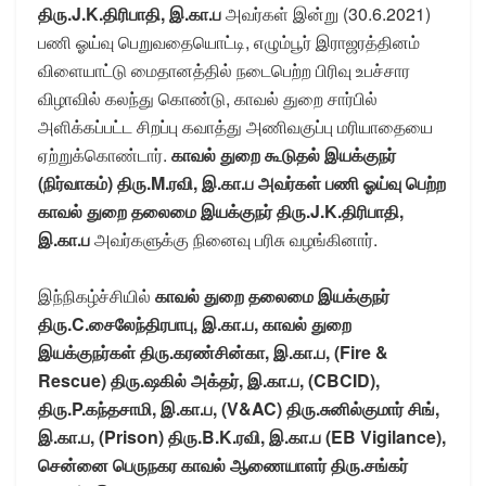
திரு.J.K.திரிபாதி, இ.கா.ப
அவர்கள் இன்று (30.6.2021)
பணி ஓய்வு பெறுவதையொட்டி, எழும்பூர் இராஜரத்தினம்
விளையாட்டு மைதானத்தில் நடைபெற்ற பிரிவு உபச்சார
விழாவில் கலந்து கொண்டு, காவல் துறை சார்பில்
அளிக்கப்பட்ட சிறப்பு கவாத்து அணிவகுப்பு மரியாதையை
ஏற்றுக்கொண்டார்.
காவல் துறை கூடுதல் இயக்குநர்
(நிர்வாகம்) திரு.M.ரவி, இ.கா.ப அவர்கள் பணி ஓய்வு பெற்ற
காவல் துறை தலைமை இயக்குநர் திரு.J.K.திரிபாதி,
இ.கா.ப
அவர்களுக்கு நினைவு பரிசு வழங்கினார்.
இந்நிகழ்ச்சியில்
காவல் துறை தலைமை இயக்குநர்
திரு.C.சைலேந்திரபாபு, இ.கா.ப, காவல் துறை
இயக்குநர்கள் திரு.கரண்சின்கா, இ.கா.ப, (Fire &
Rescue) திரு.ஷகில் அக்தர், இ.கா.ப, (CBCID),
திரு.P.கந்தசாமி, இ.கா.ப, (V&AC) திரு.சுனில்குமார் சிங்,
இ.கா.ப, (Prison) திரு.B.K.ரவி, இ.கா.ப (EB Vigilance),
சென்னை பெருநகர காவல் ஆணையாளர் திரு.சங்கர்