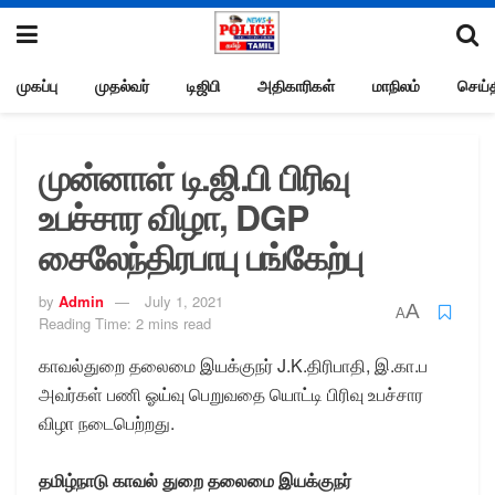
முகப்பு
முதல்வர்
டிஜிபி
அதிகாரிகள்
மாநிலம்
செய்த
முன்னாள் டி.ஜி.பி பிரிவு
உபச்சார விழா, DGP
சைலேந்திரபாபு பங்கேற்பு
by
Admin
July 1, 2021
A
A
Reading Time: 2 mins read
காவல்துறை தலைமை இயக்குநர் J.K.திரிபாதி, இ.கா.ப
அவர்கள் பணி ஓய்வு பெறுவதை யொட்டி பிரிவு உபச்சார
விழா நடைபெற்றது.
தமிழ்நாடு காவல் துறை தலைமை இயக்குநர்