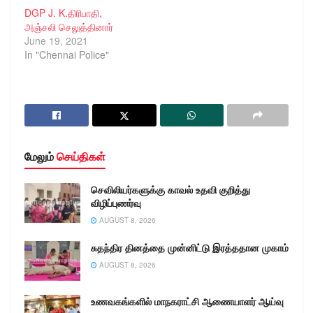
DGP J. K.திரிபாதி,
அஞ்சலி செலுத்தினார்
June 19, 2021
In "Chennai Police"
மேலும்
செய்திகள்
செவிலியர்களுக்கு காவல் உதவி குறித்து
விழிப்புணர்வு
AUGUST 8, 2026
சுதந்திர தினத்தை முன்னிட்டு இரத்ததான முகாம்
AUGUST 8, 2026
உணவகங்களில் மாநகராட்சி ஆணையாளர் ஆய்வு