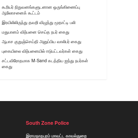
கூரியர் நிறுவனங்களுடனான ஒருங்கிணைப்பு
ஆலோசனைக் கூட்டம்
இரயிலிலிருந்து தவறி விழுந்து மூதாட்டி பலி
மதுபானம் விற்பனை செய்த நபர் கைது
ஆபாச குறுஞ்செய்தி அனுப்பிய வாலிபர் கைது
புகையிலை விற்பனையில் ஈடுபட்டவர்கள் கைது
சட்டவிரோதமாக M-Sand கடத்திய ஐந்து நபர்கள்
கைது
South Zone Police
இராமநாதபுரம் மாவட்ட காவல்துறை