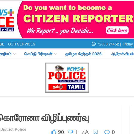
BE
OUR SERVICES
72000 24452 |
Friday
மாநிலம்
செய்தி பிரிவுகள்
தமிழக தேர்தல் 2026
ஆரோக்கியம்
 கொரோனா விழிப்புணர்வு
District Police
90
1
0
A
A