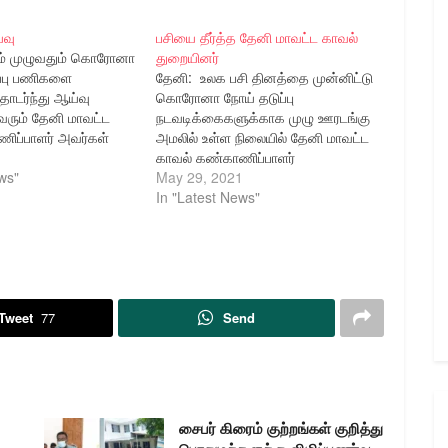
்வு
பசியை தீர்த்த தேனி மாவட்ட காவல்
டம் முழுவதும் கொரோனா
துறையினர்
ாப்பு பணிகளை
தேனி: உலக பசி தினத்தை முன்னிட்டு
டர்ந்து ஆய்வு
கொரோனா நோய் தடுப்பு
ரும் தேனி மாவட்ட
நடவடிக்கைகளுக்காக முழு ஊரடங்கு
ிப்பாளர் அவர்கள்‌
அமலில் உள்ள நிலையில் தேனி மாவட்ட
்தொற்று பரவிய
1
காவல் கண்காணிப்பாளர்
ளில் ஆய்வு
ws"
திரு.E.சாய்சரண் தேஜஸ்வி,இ.கா.ப.,
May 29, 2021
அவர்களின் உத்தரவின் பேரில்
In "Latest News"
பெரியகுளம் உட்கோட்டம் தென்கரை
காவல் நிலைய எல்லைக்குட்பட்ட
பகுதிகளில் ஆதரவின்றி
சாலையோரத்தில் வசிக்கும்
மக்களுக்கு பெரியகுளம் உட்கோட்ட
காவல் துணை கண்காணிப்பாளர்
Tweet
77
Send
திரு.K.முத்துகுமார் அவர்கள்
தலைமையில் தென்கரை காவல்
நிலைய காவல் ஆய்வாளர்கள், சார்பு
ஆய்வாளர்கள் மற்றும்…
சைபர் கிரைம் குற்றங்கள் குறித்து