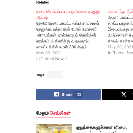
Related
தடை செய்யப்பட்ட பகுதிகளை டி.ஐ.ஜி
தொடர்ந்து ஆய
ஆய்வு.
தேனி: மாவட்
தேனி: தேனி மாவட்ட எஸ்பி சாய்சரண்
தடுப்பு பாதுக
தேஜஸ்வி உத்தரவின் பேரில் போலீசார்
இடைவிடாது தொ
கிராமங்கள் நாள்தோறும் தொற்றின்
மேற்கொண்டு வ
தாக்கம் அதிகரித்து வருவதால்
காவல் கண்காண
மாவட்டத்தில் சுமார் 300 க்கும்
கொரோனா நோய
May 30, 202
மேற்பட்ட இடங்கள் தடை செய்யப் பட்ட
May 30, 2021
கிராமப்பகுதிக
In "Latest Ne
பகுதியாக மாவட்ட நிர்வாகம்
In "Latest News"
அறிவித்ததுள்ளது. இந்நிலையில்
நேற்று தேனி மாவட்டத்திற்கு வருகை
Tags:
தேனி
தந்த திண்டுக்கல் சரக டி,ஐ,ஜி
முத்துச்சாமி, தேவதானப்பட்டி
எண்டபுலிப்பட்டி, லட்சுமிபுரம்,
ஊஞ்சம்பட்டி, பழனிசெட்டிபட்டி
Share
123
வீரபாண்டி உள்ளிட்ட பகுதிகளில்
கொரோனா தோற்றால்
தடைசெய்யப்பட்ட பகுதிகளை…
மேலும்
செய்திகள்
குழந்தைகளுக்கான உரிமை,