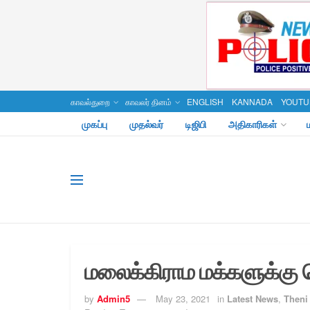
காவல்துறை
காவலர் தினம்
ENGLISH
KANNADA
YOUTU
முகப்பு
முதல்வர்
டிஜிபி
அதிகாரிகள்
மலைக்கிராம மக்களுக்கு
by
Admin5
May 23, 2021
in
Latest News
,
Theni 