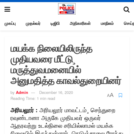
முகப்பு
முதல்வர்
டிஜிபி
அதிகாரிகள்
மாநிலம்
செய்த
மயக்க நிலையிலிருந்த
முதியவரை மீட்டு¸
மருத்துவமனையில்
அனுமதித்த காவல்துறையினர்
by
Admin
December 16, 2020
A
A
Reading Time: 1 min read
அரியலூர் :
அரியலூர் மாவட்டம்¸ செந்துறை
ரவுண்டானா அருகே முதியவர் ஒருவர்
ஆதரவற்று உடல்நிலை சரியில்லாமல் மயக்க
நிலையில் இருந்துள்ளார். நெடுஞ்சாலை ரோந்து