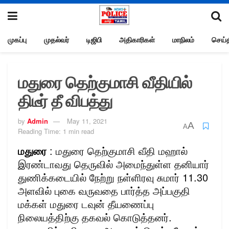
முகப்பு
முதல்வர்
டிஜிபி
அதிகாரிகள்
மாநிலம்
செய்த
மதுரை தெற்குமாசி வீதியில்
திடீர் தீ விபத்து
by
Admin
May 11, 2021
A
A
Reading Time: 1 min read
மதுரை
: மதுரை தெற்குமாசி வீதி மஹால்
இரண்டாவது தெருவில் அமைந்துள்ள தனியார்
துணிக்கடையில் நேற்று நள்ளிரவு சுமார் 11.30
அளவில் புகை வருவதை பார்த்த அப்பகுதி
மக்கள் மதுரை டவுன் தீயணைப்பு
நிலையத்திற்கு தகவல் கொடுத்தனர்.