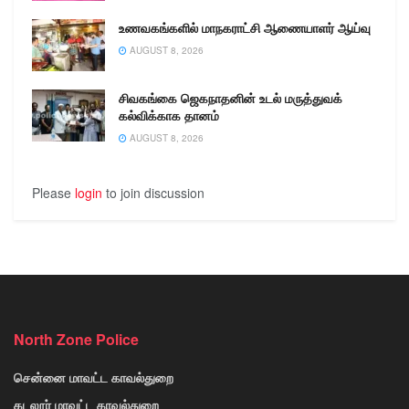
உணவகங்களில் மாநகராட்சி ஆணையாளர் ஆய்வு
AUGUST 8, 2026
சிவகங்கை ஜெகநாதனின் உடல் மருத்துவக்
கல்விக்காக தானம்
AUGUST 8, 2026
Please
login
to join discussion
North Zone Police
சென்னை மாவட்ட காவல்துறை
கடலூர் மாவட்ட காவல்துறை