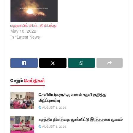
மதுரையில் திடீர், தீ விபத்து
May 10, 2022
In "Latest News"
மேலும்
செய்திகள்
செவிலியர்களுக்கு காவல் உதவி குறித்து
விழிப்புணர்வு
AUGUST 8, 2026
சுதந்திர தினத்தை முன்னிட்டு இரத்ததான முகாம்
AUGUST 8, 2026