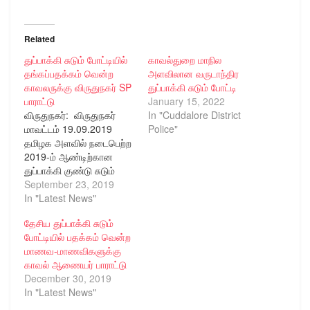
Related
துப்பாக்கி சுடும் போட்டியில்
காவல்துறை மாநில
தங்கப்பதக்கம் வென்ற
அளவிலான வருடாந்திர
காவலருக்கு விருதுநகர் SP
துப்பாக்கி சுடும் போட்டி
பாராட்டு
January 15, 2022
விருதுநகர்: விருதுநகர்
In "Cuddalore District
மாவட்டம் 19.09.2019
Police"
தமிழக அளவில் நடைபெற்ற
2019-ம் ஆண்டிற்கான
துப்பாக்கி குண்டு சுடும்
போட்டி கடந்த 11.9.2019-ம்
September 23, 2019
தேதி முதல் 13.9.2019-ம்
In "Latest News"
தேதி வரை சென்னை
தேசிய துப்பாக்கி சுடும்
ஒத்திவாக்கத்தில் உள்ள
போட்டியில் பதக்கம் வென்ற
கமாண்டோ படை துப்பாக்கி
மாணவ-மாணவிகளுக்கு
குண்டு சுடு தளத்தில்
காவல் ஆணையர் பாராட்டு
நடைபெற்றது. இப்போட்டியில்
December 30, 2019
தமிழ்நாடு காவல் துறை
In "Latest News"
சார்பாக விருதுநகர் மாவட்ட
ஆயுதப்படையில் காவலராக