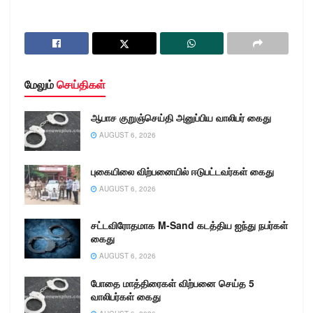
பணிபுரியும் திரு.
மு.முத்துக்குமார் அவர்கள்
கலந்துகொண்டு 50 கஜம்
ஸ்னாப் சூட்டிங் கார்பைன்
துப்பாக்கி…
மேலும்
செய்திகள்
ஆபாச குறுஞ்செய்தி அனுப்பிய வாலிபர் கைது
AUGUST 6, 2026
புகையிலை விற்பனையில் ஈடுபட்டவர்கள் கைது
AUGUST 6, 2026
சட்டவிரோதமாக M-Sand கடத்திய ஐந்து நபர்கள்
கைது
AUGUST 6, 2026
போதை மாத்திரைகள் விற்பனை செய்த 5
வாலிபர்கள் கைது