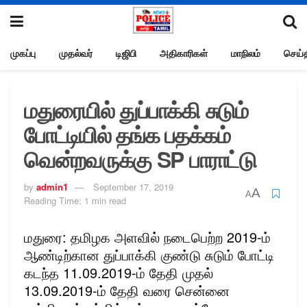
முகப்பு
முதல்வர்
டிஜிபி
அதிகாரிகள்
மாநிலம்
செய்த
மதுரையில் துப்பாக்கி சுடும்
போட்டியில் தங்க பதக்கம்
வென்றவருக்கு SP பாராட்டு
by
admin1
September 17, 2019
A
A
Reading Time: 1 min read
மதுரை: தமிழக அளவில் நடைபெற்ற 2019-ம்
ஆண்டிற்கான துப்பாக்கி குண்டு சுடும் போட்டி
கடந்த 11.09.2019-ம் தேதி முதல்
13.09.2019-ம் தேதி வரை சென்னை