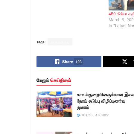
450 கிலோ கஞ்
March 6, 202
In "Latest Ne
Tags:
தூத்துக்குடி
Share
123
மேலும்
செய்திகள்
காவல்துறையினருக்கான இல
நோய் தடுப்பு விழிப்புணர்வு
முகாம்
OCTOBER 8, 2022