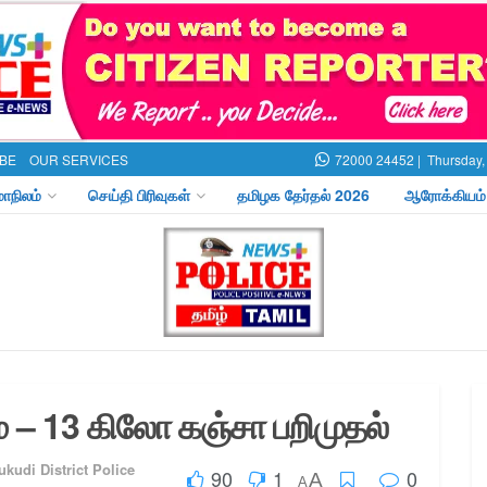
BE
OUR SERVICES
72000 24452 |
Thursday,
மாநிலம்
செய்தி பிரிவுகள்
தமிழக தேர்தல் 2026
ஆரோக்கியம்
் – 13 கிலோ கஞ்சா பறிமுதல்
kudi District Police
90
1
0
A
A