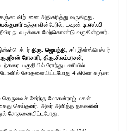
் கஞ்சா விற்பனை அதிகரித்து வருகிறது.
யக்குமார்
உத்தரவின்பேரில், டவுண்
டி.எஸ்.பி
 தீவிர நடவடிக்கை மேற்கொண்டு வருகின்றனர்.
இன்ஸ்பெக்டர்
திரு. ஜெயந்தி
, சப் இன்ஸ்பெக்டர்
ரு.ஜீசஸ்
ரோசாரி, திரு.சிலம்பரசன்,
ற்கரை பகுதியில் ரோந்து பணியில்
 குடோனில் சோதனையிட்டபோது 4 கிலோ கஞ்சா
் தெருவைச் சேர்ந்த மோகன்ராஜ் மகன்
 கைது செய்தனர். அவர் அளித்த தகவலின்
ட்டில் சோதனையிட்டபோது.
தாகிருஷ்ணன் மகன் காளியப்பன் (34),