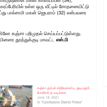
ரப்பேரியில் உள்ள ஒரு வீட்டில் சோதனையிட்டு
்து பால்சாமி மகன் ஜெயராம் (32) என்பவரை
கிலோ கஞ்சா பறிமுதல் செய்யப்பட்டுள்ளது.
ினரை தூத்துக்குடி மாவட்ட
எஸ்.பி
கஞ்சா கும்பல் சுற்றிவளைப்பு, துடியலூர்
போலீசார் நடவடிக்கை
June 18, 2021
In "Coimbatore District Police"