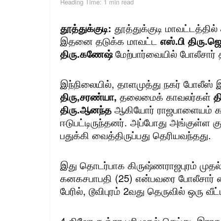
Reading Time: 1 min read
தூத்துக்குடி:
தூத்துக்குடி மாவட்டத்தில
இதனை தடுக்க மாவட்ட
எஸ்.பி திரு.ஜெ
திரு.கணேஷ்
மேற்பார்வையில் போலீசார்
இந்நிலையில், தாளமுத்து நகர் போலீஸ் 
திரு,சரண்யா,
தலைமைக் காவலர்கள்
தி
திரு.ஆனந்த
ஆகியோர் ராஜபாளையம் கட
ஈடுபட்டிருந்தனர். அப்போது அங்குள்ள
பதுக்கி வைத்திருப்பது தெரியவந்தது.
இது தொடர்பாக கிருஷ்ணராஜபுரம் முதல
கனகசபாபதி (25) என்பவரை போலீசார்
பேரில், டூவிபுரம் 2வது தெருவில் ஒரு வீ
4 கிலோ கஞ்சா பறிமுதல் செய்து, இரா