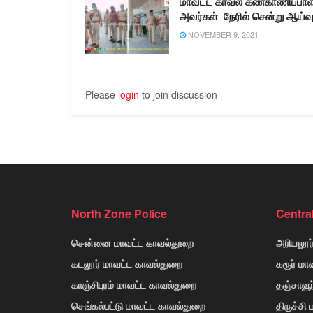
மாவட்ட காவல் கண்காணிப்பாள
அவர்கள் நேரில் சென்று ஆய்வ
NOVEMBER 9, 2021
Please
login
to join discussion
North Zone Police
Centra
சென்னை மாவட்ட காவல்துறை
அரியலூர
கடலூர் மாவட்ட காவல்துறை
கரூர் மா
காஞ்சிபுரம் மாவட்ட காவல்துறை
தஞ்சாவூ
செங்கல்பட்டு மாவட்ட காவல்துறை
திருச்சி