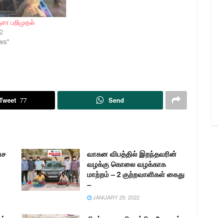
சா பறிமுதல்
2
ws"
Tweet
77
Send
வச
வாகன விபத்தில் இறந்தவரின்
வழக்கு கொலை வழக்காக
மாற்றம் – 2 குற்றவாளிகள் கைது
–
JANUARY 29, 2022