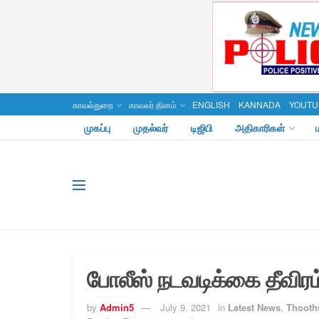
காவல்துறை
காவலர் தினம்
ENGLISH
KANNADA
YOUTU
முகப்பு
முதல்வர்
டிஜிபி
அதிகாரிகள்
போலீஸ் நடவடிக்கை தீவிரம
by
Admin5
July 9, 2021
in
Latest News
,
Thoothu