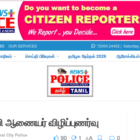
BE
OUR SERVICES
72000 24452 |
Saturday,
மாநிலம்
செய்தி பிரிவுகள்
தமிழக தேர்தல் 2026
ஆரோக்கியம்
ி ஆணையர் விழிப்புணர்வு
ai City Police
90
1
0
A
A