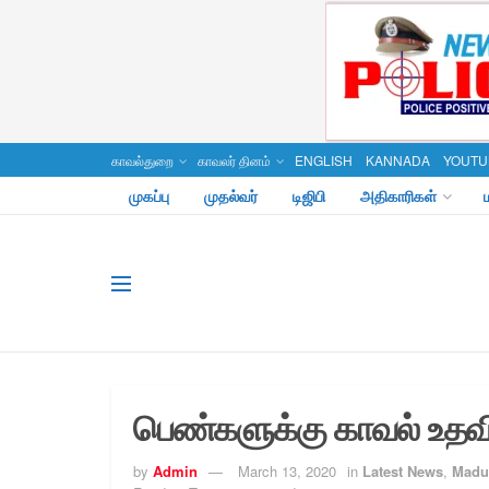
காவல்துறை
காவலர் தினம்
ENGLISH
KANNADA
YOUTU
முகப்பு
முதல்வர்
டிஜிபி
அதிகாரிகள்
பெண்களுக்கு காவல் உதவ
by
Admin
March 13, 2020
in
Latest News
,
Madur