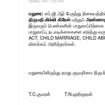
Reading Time: 1 min read
மதுரை:
எம்.ஜி.ஆர் பேருந்து நிலையத்
திருமதி.லில்லி கிரேஸ்
மற்றும்
அண்ணாநகர
இருவரும் பெண்களின் பாதுகாப்பிற்க
பாதுகாப்பு நடவடிக்கைகளை எடுத்து வரு
ACT, CHILD MARRIAGE, CHILD ABU
விளக்கம் அளித்தார்கள்.
மதுரையிலிருந்து நமது குடியுரிமை நிருபர
T.C.குமரன் T.N.ஹரிஹரன்