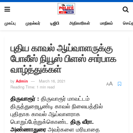
முகப்பு
முதல்வர்
டிஜிபி
அதிகாரிகள்
மாநிலம்
செய்த
புதிய காவல் ஆய்வாளருக்கு
போலீஸ் நியூஸ் பிளஸ் சார்பாக
வாழ்த்துக்கள்
by
Admin
March 16, 2021
A
A
Reading Time: 1 min read
திருவாரூர் :
திருவாரூர் மாவட்டம்
திருத்துறைபூண்டி காவல் நிலையத்தில்
புதிதாக காவல் ஆய்வாளராக
பொறுப்பேற்றுக்கொண்ட
திரு வீரா.
அண்ணாதுரை
அவர்களை மரியாதை