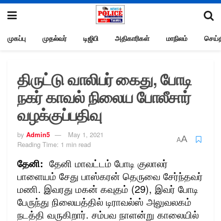
முகப்பு
முதல்வர்
டிஜிபி
அதிகாரிகள்
மாநிலம்
செய்த
திருட்டு வாலிபர் கைது, போடி
நகர் காவல் நிலைய போலீசார்
வழக்குப்பதிவு
by
Admin5
May 1, 2021
A
A
Reading Time: 1 min read
தேனி:
தேனி மாவட்டம் போடி குலாலர்
பாளையம் சேது பாஸ்கரன் தெருவை சேர்ந்தவர்
மணி. இவரது மகன் கவுதம் (29), இவர் போடி
பேருந்து நிலையத்தில் டிராவல்ஸ் அலுவலகம்
நடத்தி வருகிறார். சம்பவ நாளன்று காலையில்