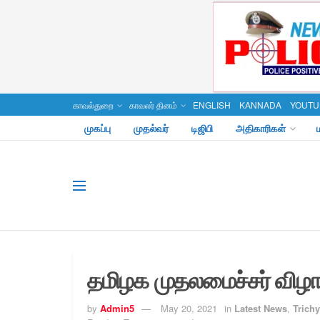
காவல்துறை
காவலர் தினம்
ENGLISH
KANNADA
YOUTU
முகப்பு
முதல்வர்
டிஜிபி
அதிகாரிகள்
தமிழக முதலமைச்சர் விழா 
by
Admin5
May 20, 2021
in
Latest News
,
Trichy