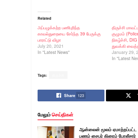
Related
அப்பழுக்கற்ற பணிபுரிந்த
திருச்சி மாவட
காவல்துறையை சேர்ந்த 39 பேருக்கு
குழுமம் (Poli
பாராட்டு விழா
நிகழ்ச்சி, DI
July 20, 2021
துவக்கி வைத்த
In "Latest News"
January 29, 
In "Latest Ne
Tags:
திருச்சி
Share
123
மேலும்
செய்திகள்
ஆன்லைன் மூலம் ஏமாற்றப்பட்ட
பணம் சைபர் கிரைம் போலீசார்