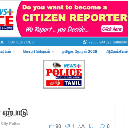
BE
OUR SERVICES
72000 24452 |
Saturday,
மாநிலம்
செய்தி பிரிவுகள்
தமிழக தேர்தல் 2026
ஆரோக்கியம்
ஏற்பாடு
 City Police
90
1
0
A
A