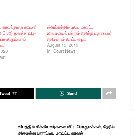
்ட காவல்துறை காவலர்
ஸ்ரீரங்கத்தில் புதிய மாவட்ட
ce Club) துவக்க விழா
உரிமையியல் மற்றும் நீதித்துறை நடுவர்
G பாலகிருஷ்ணன்
நீதிமன்றம் திறப்பு விழா
ார்
August 15, 2019
2020
In "Court News"
ws"
Tweet
77
Send
விபத்தில் சிக்கியவர்களை மீட்ட பொதுமக்கள், நேரில்
அழைத்து பாராட்டிய மாவட்ட காவல்