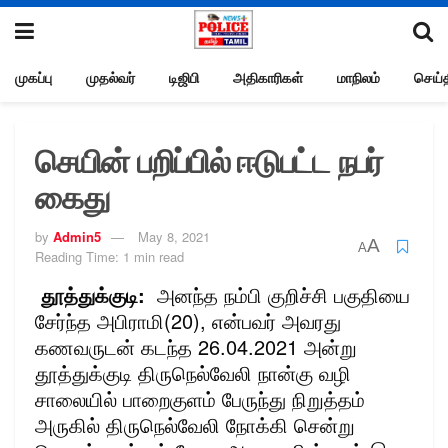
முகப்பு
முதல்வர்
டிஜிபி
அதிகாரிகள்
மாநிலம்
செய்த
செயின் பறிப்பில் ஈடுபட்ட நபர்
கைது
by
Admin5
May 8, 2021
A
A
Reading Time: 1 min read
தூத்துக்குடி:
அனந்த நம்பி குறிச்சி பகுதியை
சேர்ந்த அபிராமி(20), என்பவர் அவரது
கணவருடன் கடந்த 26.04.2021 அன்று
தூத்துக்குடி திருநெல்வேலி நான்கு வழி
சாலையில் பாறைகுளம் பேருந்து நிறுத்தம்
அருகில் திருநெல்வேலி நோக்கி சென்று