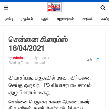
முகப்பு
முதல்வர்
டிஜிபி
அதிகாரிகள்
மாநிலம்
செய்த
சென்னை கிரைம்ஸ்
18/04/2021
by
Admin
July 2, 2021
A
A
Reading Time: 1 min read
வியாசர்பாடி பகுதியில் மாவா விற்பனை
செய்த ஒருவர், P3 வியாசர்பாடி காவல்
குழுவினரால் கைது
சென்னை பெருநகர காவல் ஆணையாளர்
திரு.மகேஷ் குமார் அகர்வால், இ.கா.ப.,