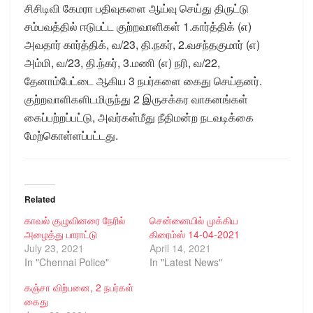
சிசிடிவி கேமரா பதிவுகளை ஆய்வு செய்து திருட்டு
சம்பவத்தில் ஈடுபட்ட குற்றவாளிகள் 1.கார்த்திக் (எ)
அவதார் கார்த்திக், வ/23, தி.நகர், 2.வசந்தகுமார் (எ)
அம்மி, வ/23, தி.ந்கர், 3.மணி (எ) நரி, வ/22,
தேனாம்பேட்டை ஆகிய 3 நபர்களை கைது செய்தனர்.
குற்றவாளிகளிடமிருந்து 2 இருசக்கர வாகனங்கள்
கைப்பற்றப்பட்டு, அவர்கள்மீது நீதிமன்ற நடவடிக்கை
மேற்கொள்ளப்பட்டது.
Related
காவல் குழுவினரை நேரில்
சென்னையில் முக்கிய
அழைத்து பாராட்டு
கிரைம்ஸ் 14-04-2021
July 23, 2021
April 14, 2021
In "Chennai Police"
In "Latest News"
கஞ்சா விற்பனை, 2 நபர்கள்
கைது