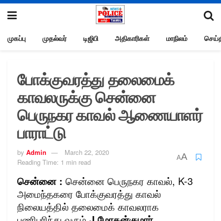
முகப்பு
முதல்வர்
டிஜிபி
அதிகாரிகள்
மாநிலம்
செய்த
போக்குவரத்து தலைமைக்
காவலருக்கு சென்னை
பெருநகர காவல் ஆணையாளர்
பாராட்டு
by
Admin
March 22, 2020
A
A
Reading Time: 1 min read
சென்னை :
சென்னை பெருநகர காவல், K-3
அமைந்தகரை போக்குவரத்து காவல்
நிலையத்தில் தலைமைக் காவலராக
பணிபுரிந்து வரும்
J.மோகன்குமார்