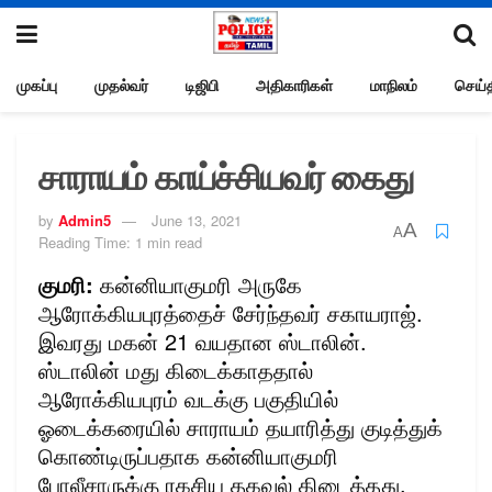
முகப்பு
முதல்வர்
டிஜிபி
அதிகாரிகள்
மாநிலம்
செய்த
சாராயம் காய்ச்சியவர் கைது
by
Admin5
June 13, 2021
A
A
Reading Time: 1 min read
குமரி:
கன்னியாகுமரி அருகே
ஆரோக்கியபுரத்தைச் சேர்ந்தவர் சகாயராஜ்.
இவரது மகன் 21 வயதான ஸ்டாலின்.
ஸ்டாலின் மது கிடைக்காததால்
ஆரோக்கியபுரம் வடக்கு பகுதியில்
ஓடைக்கரையில் சாராயம் தயாரித்து குடித்துக்
கொண்டிருப்பதாக கன்னியாகுமரி
போலீசாருக்கு ரகசிய தகவல் கிடைத்தது.