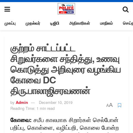
முகப்பு
முதல்வர்
டிஜிபி
அதிகாரிகள்
மாநிலம்
செய்த
குற்றம் சாட்டப்பட்ட
சிறுவர்களை சந்தித்து, உணவு
கொடுத்து அறிவுரை வழங்கிய
கோவை DC
திரு.பாலாஜிசரவணன்
by
Admin
December 10, 2019
A
A
Reading Time: 1 min read
கோவை:
சமீப காலமாக சிறார்கள் செல்போன்
பறிப்பு, கொள்ளை, வழிப்பறி, கொலை போன்ற