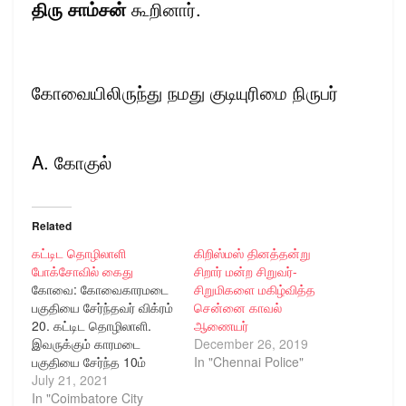
திரு சாம்சன்
கூறினார்.
கோவையிலிருந்து நமது குடியுரிமை நிருபர்
A. கோகுல்
Related
கட்டிட தொழிலாளி
கிறிஸ்மஸ் தினத்தன்று
போக்சோவில் கைது
சிறார் மன்ற சிறுவர்-
கோவை: கோவைகாரமடை
சிறுமிகளை மகிழ்வித்த
பகுதியை சேர்ந்தவர் விக்ரம்
சென்னை காவல்
20. கட்டிட தொழிலாளி.
ஆணையர்
இவருக்கும் காரமடை
December 26, 2019
பகுதியை சேர்ந்த 10ம்
In "Chennai Police"
வகுப்பு படிக்கும் 15
July 21, 2021
வயதான மாணவிக்கும் நட்பு
In "Coimbatore City