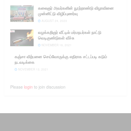
கலைஞர் அவர்களின் நூற்றாண்டு விழாவினை
முன்னிட்டு விழிப்புணர்வு
AUGUST 24, 2023
வழக்கறிஞர் வீட்டில் மர்மநபர்கள் நாட்டு
வெடிகுண்டுகள் வீச்சு
NOVEMBER 16, 2021
கஞ்சா விற்பனை செய்வோருக்கு எதிராக சட்டப்படி கடும்
நடவடிக்கை
NOVEMBER 13, 2021
Please
login
to join discussion