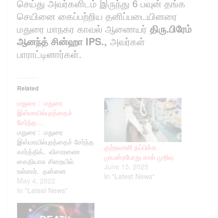
செய்து அவர்களிடம் இருந்து 6 பவுன் தங்க
செயினை கைப்பற்றிய தனிப்படையினரை
மதுரை மாநகர காவல் ஆணையர்
திரு.பிரேம்
ஆனந்த் சின்ஹா IPS.,
அவர்கள்
பாராட்டினார்கள்.
Related
மதுரை : மதுரை
இஸ்மாயில்புரத்தைச்
சேர்ந்த…
மதுரை : மதுரை
இஸ்மாயில்புரத்தைச் சேர்ந்த
குற்றவாளி தப்பிக்க
கார்த்திக், விசாரணை
முயன்றபோது கால் முறிவு
கைதியாக சிறையில்
June 15, 2025
உள்ளார். தன்னை
In "Latest News"
உறவினர்கள், நண்பர்கள்
May 4, 2022
சந்திக்க வரவில்லை, என
In "Latest News"
விரக்தியுற்று ஏப்., 22
கண்ணாடி துண்டுகளை