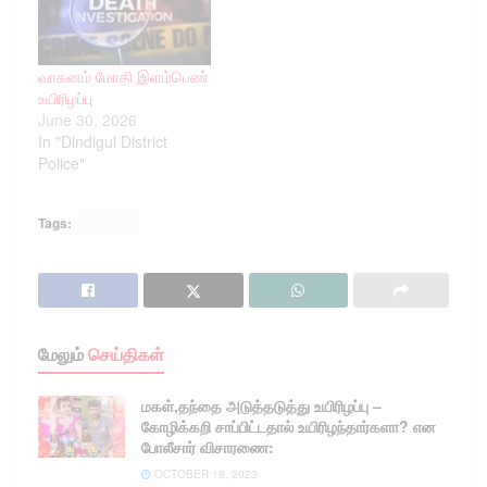
விழுங்கி தற்கொலைக்கு
முயன்றார். மதுரை அரசு
மருத்துவமனை, கைதிகள்
வார்டில் சிகிச்சை பெற்று
வாகனம் மோதி இளம்பெண்
வந்தவர், நேற்று முன்தினம்
உயிரிழப்பு
டிஸ்சார்ஜ் செய்யப்பட்டார்.
June 30, 2026
சிறைக்கு திரும்பியவர்,
In "Dindigul District
ரத்தவாந்தி எடுத்தார்.
Police"
விசாரணையில் அவர்
மீண்டும் கண்ணாடி
துகள்களை , விழுங்கி
Tags:
மதுரை
தற்கொலைக்கு முயன்றது
தெரிந்தது.…
மேலும்
செய்திகள்
மகள்,தந்தை அடுத்தடுத்து உயிரிழப்பு –
கோழிக்கறி சாப்பிட்டதால் உயிரிழந்தார்களா? என
போலீசார் விசாரணை:
OCTOBER 18, 2023