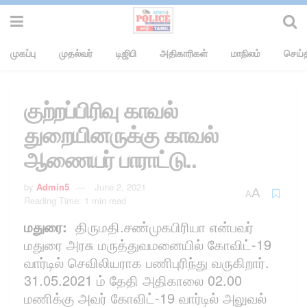
முகப்பு
முதல்வர்
டிஜிபி
அதிகாரிகள்
மாநிலம்
செய்த
குற்றப்பிரிவு காவல்
துறையினருக்கு காவல்
ஆணையர் பாராட்டு..
by
Admin5
June 2, 2021
A
A
Reading Time: 1 min read
மதுரை:
திருமதி.சண்முகபிரியா என்பவர்
மதுரை அரசு மருத்துவமனையில் கோவிட்-19
வார்டில் செவிலியராக பணிபுரிந்து வருகிறார்.
31.05.2021 ம் தேதி அதிகாலை 02.00
மணிக்கு அவர் கோவிட்-19 வார்டில் அலுவல்