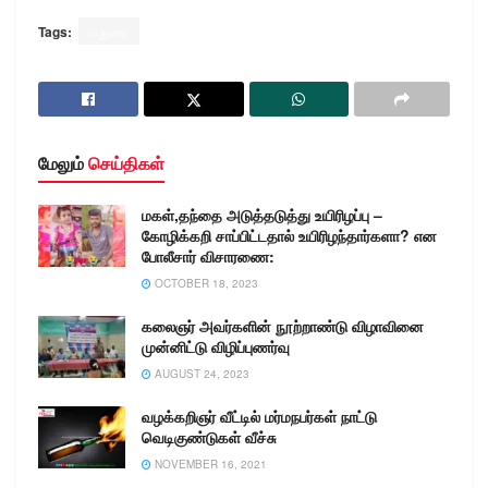
Tags:
மதுரை
மேலும்
செய்திகள்
மகள்,தந்தை அடுத்தடுத்து உயிரிழப்பு –
கோழிக்கறி சாப்பிட்டதால் உயிரிழந்தார்களா? என
போலீசார் விசாரணை:
OCTOBER 18, 2023
கலைஞர் அவர்களின் நூற்றாண்டு விழாவினை
முன்னிட்டு விழிப்புணர்வு
AUGUST 24, 2023
வழக்கறிஞர் வீட்டில் மர்மநபர்கள் நாட்டு
வெடிகுண்டுகள் வீச்சு
NOVEMBER 16, 2021