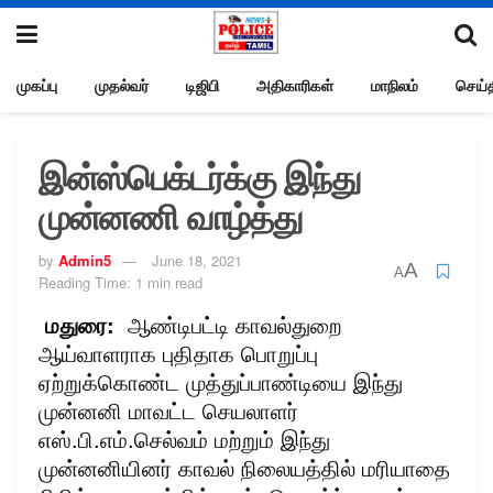
முகப்பு
முதல்வர்
டிஜிபி
அதிகாரிகள்
மாநிலம்
செய்த
இன்ஸ்பெக்டர்க்கு இந்து
முன்னணி வாழ்த்து
by
Admin5
June 18, 2021
A
A
Reading Time: 1 min read
மதுரை:
ஆண்டிபட்டி காவல்துறை
ஆய்வாளராக புதிதாக பொறுப்பு
ஏற்றுக்கொண்ட முத்துப்பாண்டியை இந்து
முன்னனி மாவட்ட செயலாளர்
எஸ்.பி.எம்.செல்வம் மற்றும் இந்து
முன்னனியினர் காவல் நிலையத்தில் மரியாதை