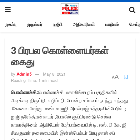
முகப்பு
முதல்வர்
டிஜிபி
அதிகாரிகள்
மாநிலம்
செய்த
3 பிரபல கொள்ளையர்கள்
கைது
by
Admin5
May 8, 2021
A
A
Reading Time: 1 min read
பொள்ளாச்சி:
பொள்ளாச்சி மகாலிங்கபுரம் பகுதிகளில்
அடிக்கடி திருட்டு, வழிப்பறி, போன்ற சம்பவம் நடந்து வந்தது
கோவை மேற்கு மண்டல ஐஜி அமல்ராஜ் உத்தரவின்பேரில் டி
ஐ ஜி நரேந்திரன்நாயர் ,போலீஸ் சூப்பிரண்டு செல்வ
நாகரத்தினம் ,ஆகியோர் மேற்பார்வையில் டி. எஸ். பி கே. ஜி
சிவகுமார் தலைமையில் இன்ஸ்பெக்டர் பிரபு தாஸ் சப்