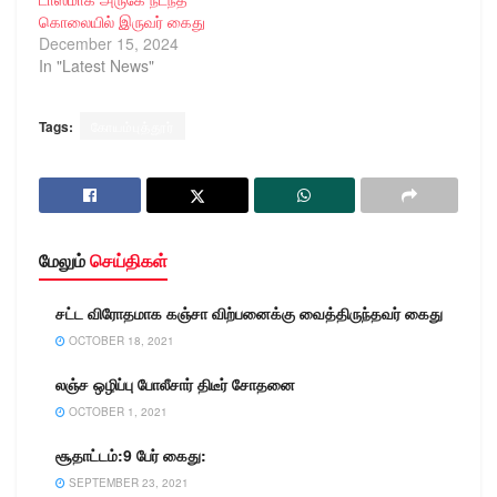
விருந்தினராக பங்கேற்று,
கொலையில் இருவர் கைது
தேர்வில் சிறப்பிடம் பெற்ற
December 15, 2024
147 பேருக்கு பதக்கங்கள்
In "Latest News"
வழங்கினார்.
காட்டாங்குளத்தூரில் உள்ள
எஸ்.ஆர்.எம்., அறிவியல்
Tags:
கோயம்புத்தூர்
மற்றும் தொழில்நுட்ப
பல்கலைக்கழகத்தின்
[SRMIST SRM Institute
of…
மேலும்
செய்திகள்
சட்ட விரோதமாக கஞ்சா விற்பனைக்கு வைத்திருந்தவர் கைது
OCTOBER 18, 2021
லஞ்ச ஒழிப்பு போலீசார் திடீர் சோதனை
OCTOBER 1, 2021
சூதாட்டம்:9 பேர் கைது:
SEPTEMBER 23, 2021