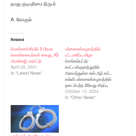
நமது குடியுரிமை நிருபர்
A. கோகுல்
Related
பொள்ளாச்சியில் 3 பிரபல
பல்கலைக்கழகத்தில்
கொள்ளையர்கள் கைது, IG
பட்டமளிப்பு விழா
அமல்ராஜ் பாராட்டு
செங்கல்பட்டு:
April 29, 2021
காட்டாங்குளத்தூரில்
In "Latest News"
அமைந்துள்ள எஸ்.ஆர்.எம்.,
கல்வி பல்கலைக்கழகத்தில்
நடைபெற்ற 20வது சிறப்பு
பட்டமளிப்பு விழாவில் 8428
October 13, 2024
மாணவ மாணவியருக்கு
In "Other News"
பட்டம் வழங்கப்பட்டது. இதில்
பேராசிரியர் (டாக்டர்) டி. ஜி.
சீத்தாராம், தலைவர், அகில
இந்திய தொழில்நுட்பக்
கல்வி கவுன்சில்
(ஏ.ஐ.சி.டி.இ.), சிறப்பு
டாஸ்மாக் அருகே நடந்த