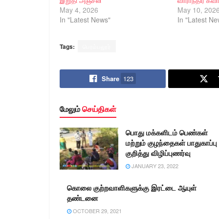
இறுதி அஞ்சலி
வாராந்திர கவாத
May 4, 2026
May 10, 202
In "Latest News"
In "Latest Ne
Tags:
பெரம்பலூர்
Share
123
மேலும்
செய்திகள்
பொது மக்களிடம் பெண்கள்
மற்றும் குழந்தைகள் பாதுகாப்பு
குறித்து விழிப்புணர்வு
JANUARY 23, 2022
கொலை குற்றவாளிகளுக்கு இரட்டை ஆயுள்
தண்டனை
OCTOBER 29, 2021