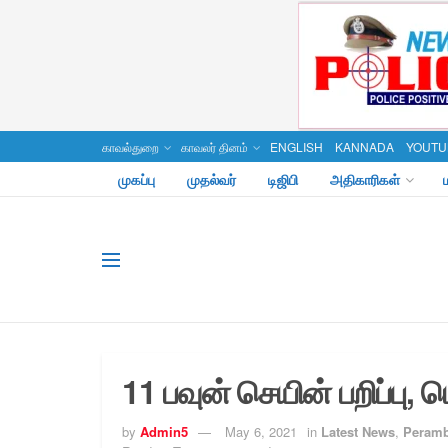
காவல்துறை
காவலர் தினம்
ENGLISH
KANNADA
YOUTU
முகப்பு
முதல்வர்
டிஜிபி
அதிகாரிகள்
11 பவுன் செயின் பறிப்பு, 
by
Admin5
May 6, 2021
in
Latest News
,
Peramba