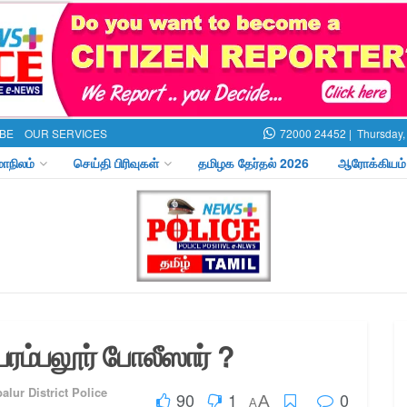
BE
OUR SERVICES
72000 24452 |
Thursday,
மாநிலம்
செய்தி பிரிவுகள்
தமிழக தேர்தல் 2026
ஆரோக்கியம்
பெரம்பலூர் போலீஸார் ?
lur District Police
90
1
0
A
A