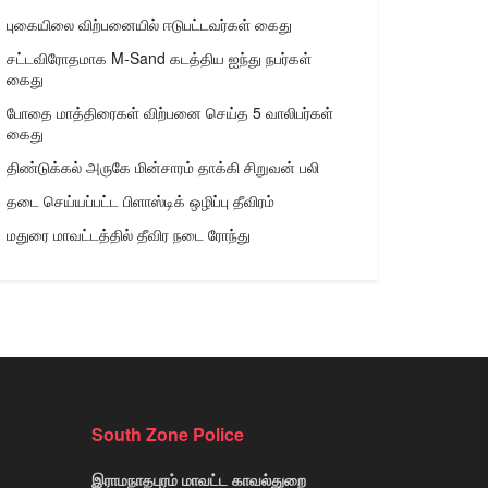
புகையிலை விற்பனையில் ஈடுபட்டவர்கள் கைது
சட்டவிரோதமாக M-Sand கடத்திய ஐந்து நபர்கள்
கைது
போதை மாத்திரைகள் விற்பனை செய்த 5 வாலிபர்கள்
கைது
திண்டுக்கல் அருகே மின்சாரம் தாக்கி சிறுவன் பலி
தடை செய்யப்பட்ட பிளாஸ்டிக் ஒழிப்பு தீவிரம்
மதுரை மாவட்டத்தில் தீவிர நடை ரோந்து
South Zone Police
இராமநாதபுரம் மாவட்ட காவல்துறை