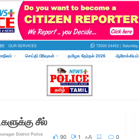
BE
OUR SERVICES
72000 24452 |
Saturday,
மாநிலம்
செய்தி பிரிவுகள்
தமிழக தேர்தல் 2026
ஆரோக்கியம்
ளுக்கு சீல்
unagar District Police
90
1
0
A
A