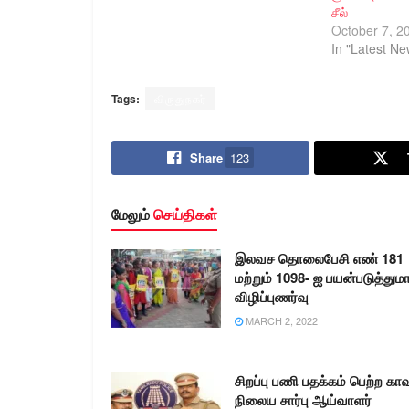
சீல்
October 7, 2
In "Latest Ne
Tags:
விருதுநகர்
Share
123
மேலும்
செய்திகள்
இலவச தொலைபேசி எண் 181
மற்றும் 1098- ஐ பயன்படுத்தும
விழிப்புணர்வு
MARCH 2, 2022
சிறப்பு பணி பதக்கம் பெற்ற கா
நிலைய சார்பு ஆய்வாளர்