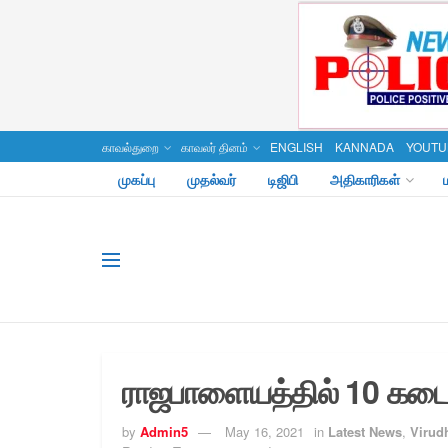
காவல்துறை
காவலர் தினம்
ENGLISH
KANNADA
YOUTU
முகப்பு
முதல்வர்
டிஜிபி
அதிகாரிகள்
ராஜபாளையத்தில் 10 கடைக
by
Admin5
May 16, 2021
in
Latest News
,
Virudh