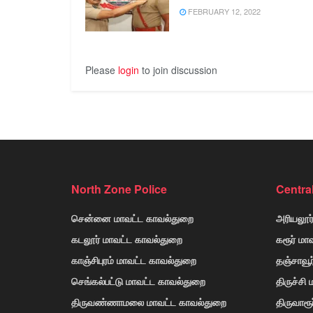
FEBRUARY 12, 2022
Please
login
to join discussion
North Zone Police
Centra
சென்னை மாவட்ட காவல்துறை
அரியலூர
கடலூர் மாவட்ட காவல்துறை
கரூர் மா
காஞ்சிபுரம் மாவட்ட காவல்துறை
தஞ்சாவூ
செங்கல்பட்டு மாவட்ட காவல்துறை
திருச்சி
திருவண்ணாமலை மாவட்ட காவல்துறை
திருவாரூ