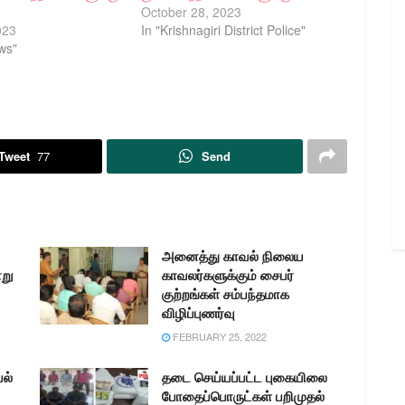
October 28, 2023
023
In "Krishnagiri District Police"
ws"
Tweet
77
Send
அனைத்து காவல் நிலைய
ாறு
காவலர்களுக்கும் சைபர்
குற்றங்கள் சம்பந்தமாக
விழிப்புணர்வு
FEBRUARY 25, 2022
வல்
தடை செய்யப்பட்ட புகையிலை
போதைப்பொருட்கள் பறிமுதல்