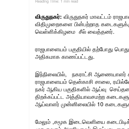
Reading Time: 1 min read
விருதுநகர்:
விருதுநகர் மாவட்டம் ரா
விதிமுறைகளை பின்பற்றாத கடைகளுக்கு
வெள்ளிக்கிழமை சீல் வைத்தனர்.
ராஜபாளையம் பகுதியில் தற்போது பொது 
அதிகமாக காணப்பட்டது.
இந்நிலையில், நகராட்சி ஆணையாளர் 
ராஜபாளையம் தென்காசி சாலை, ரயில்வே ப
நகர் ஆகிய பகுதிகளில் ஆய்வு செய்
திறக்கப்பட்ட அத்தியாவசமற்ற கடைகளு
ஆய்வாளர் முன்னிலையில் 10 கடைகளுக்க
மேலும் ,சமூக இடைவெளியை கடைபிடிக
முக கவசம் அணியாமல் இருப்பது, கை கழு