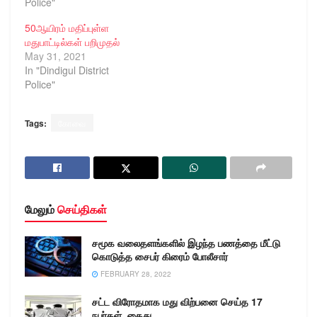
Police"
50ஆயிரம் மதிப்புள்ள
மதுபாட்டில்கள் பறிமுதல்
May 31, 2021
In "Dindigul District
Police"
Tags:
கோவை
மேலும்
செய்திகள்
சமூக வலைதளங்களில் இழந்த பணத்தை மீட்டு
கொடுத்த சைபர் கிரைம் போலீசார்
FEBRUARY 28, 2022
சட்ட விரோதமாக மது விற்பனை செய்த 17
நபர்கள் கைது