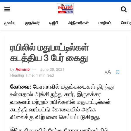
முகப்பு
முதல்வர்
டிஜிபி
அதிகாரிகள்
மாநிலம்
செய்த
ரயிலில் மதுபாட்டில்கள்
கடத்திய 3 பேர் கைது
by
Admin5
June 26, 2021
A
A
Reading Time: 1 min read
கோவை:
கேரளாவில் மதுக்கடைகள் திறந்து
உள்ளதால் அங்கிருந்து கார், இருசக்கர
வாகனம் மற்றும் ரயில்களில் மதுபாட்டில்கள்
கடத்தி வரப்பட்டு கோவையில் அதிக
விலைக்கு விற்பனை செய்யப்படுகிறது.
இந்த நிலையில் நேற்று கேரள மாநிலத்தில்