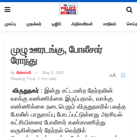
முகப்பு
முதல்வர்
டிஜிபி
அதிகாரிகள்
மாநிலம்
செய்த
முழு ஊரடங்கு, போலீசார்
ரோந்து
by
Admin5
May 2, 2021
A
A
Reading Time: 1 min read
விருதுநகர்
: இன்று சட்டமன்ற தேர்தலின்
வாக்கு எண்ணிக்கை இருப்பதால், வாக்கு
எண்ணிக்கை நடைபெறும் விருதுநகரில் பலத்த
போலீஸ் பாதுகாப்பு போடப்பட்டுள்ளது அரசியல்
கட்சியினரை போலீசார் கண்காணித்து
வருகின்றனர் தேர்தல் வெற்றிக்