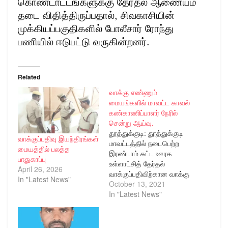
கொண்டாட்டங்களுக்கு தேர்தல் ஆணையம்
தடை விதித்திருப்பதால், சிவகாசியின்
முக்கியப்பகுதிகளில் போலீசார் ரோந்து
பணியில் ஈடுபட்டு வருகின்றனர்.
Related
வாக்கு எண்ணும்
மையங்களில் மாவட்ட காவல்
கண்காணிப்பாளர் நேரில்
சென்று ஆய்வு.
தூத்துக்குடி: தூத்துக்குடி
வாக்குப்பதிவு இயந்திரங்கள்
மாவட்டத்தில் நடைபெற்ற
மையத்தில் பலத்த
இரண்டாம் கட்ட ஊரக
பாதுகாப்பு
உள்ளாட்சித் தேர்தல்
April 26, 2026
வாக்குப்பதிவிற்கான வாக்கு
In "Latest News"
எண்ணும் மையங்களில்
October 13, 2021
போலீசாரின் பாதுகாப்பு
In "Latest News"
பணிகளை இன்று மாவட்ட
காவல் கண்காணிப்பாளர்
திரு. எஸ். ஜெயக்குமார்