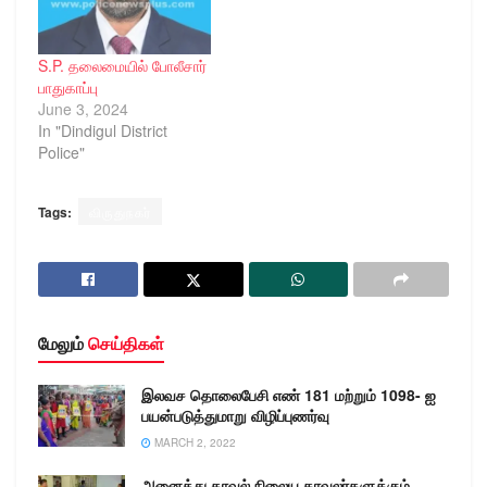
அவர்கள் நேரில் சென்று
ஆய்வு. தூத்துக்குடி
மாவட்டத்தில் கடந்த
S.P. தலைமையில் போலீசார்
09.10.2021 அன்று 10
பாதுகாப்பு
ஊராட்சி ஒன்றியங்களில்
June 3, 2024
மொத்தம் 38
In "Dindigul District
வாக்குச்சாவடிகளில்
Police"
(Poling Stations)
இரண்டாம் கட்ட ஊரக
உள்ளாட்சி தேர்தலுக்கான
Tags:
விருதுநகர்
வாக்குப்பதிவு நடைபெற்றது.
இதுதவிர தென்காசி
மாவட்டத்திற்குட்பட்ட…
மேலும்
செய்திகள்
இலவச தொலைபேசி எண் 181 மற்றும் 1098- ஐ
பயன்படுத்துமாறு விழிப்புணர்வு
MARCH 2, 2022
அனைத்து காவல் நிலைய காவலர்களுக்கும்