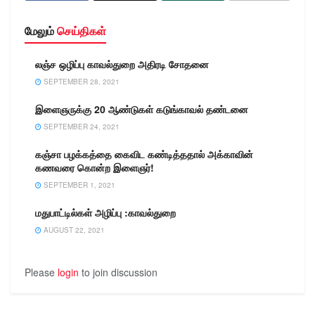
மாவட்டம் ஆத்தூர்,
கெங்கவல்லி, தம்மம்பட்டி,
மேலும்
செய்திகள்
தலைவாசல்,வீரகனூர்
உள்ளிட்ட பகுதிகளில்
சட்டவிரோதமாக
லஞ்ச ஒழிப்பு காவல்துறை அதிரடி சோதனை
சந்துக்கடையில் மது
SEPTEMBER 28, 2021
பாட்டில்களை விற்பனை
செய்யும் நபர்கள் கடந்த…
இளைஞருக்கு 20 ஆண்டுகள் கடுங்காவல் தண்டனை
SEPTEMBER 24, 2021
கஞ்சா பழக்கத்தை கைவிட கண்டித்ததால் அக்காவின்
கணவரை கொன்ற இளைஞர்!
SEPTEMBER 1, 2021
மதுபாட்டில்கள் அழிப்பு :காவல்துறை
AUGUST 22, 2021
Please
login
to join discussion