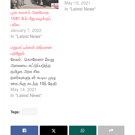
May 15, 2021
In "Latest News"
முக கவசம் அணியாத
1041 பேர் மீது வழக்குப்
பதிவு
January 7, 2022
In "Latest News"
மதுபாட்டில்கள் விற்பனை
படுஜோர்
சேலம்: கொரோனா 2வது
அலையை கட்டுப்படுத்த
தமிழக அரசு சில
தளர்வுகளுடன் கூடிய முழு
ஊரடங்கு கடந்த 10ந் தேதி
முதல் நடைமுறைக்கு
May 14, 2021
கொண்டு வந்துள்ளதை
In "Latest News"
அடுத்து அரசு டாஸ்மாக்
கடைகள் 10ந்தேதி முதல்
Tags:
சேலம்
24ம் தேதி வரை
செயல்படாது என தமிழக
அரசு அறிவித்துள்ளது,
இன்னிலையில் சேலம்