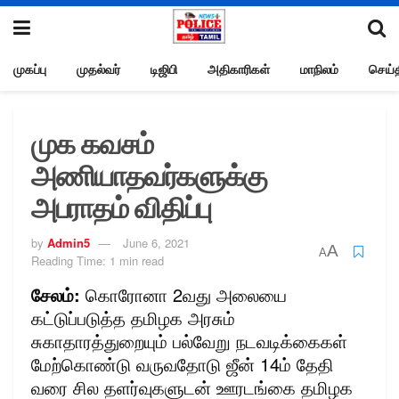
முகப்பு
முதல்வர்
டிஜிபி
அதிகாரிகள்
மாநிலம்
செய்த
முக கவசம்
அணியாதவர்களுக்கு
அபராதம் விதிப்பு
by
Admin5
June 6, 2021
A
A
Reading Time: 1 min read
சேலம்:
கொரோனா 2வது அலையை
கட்டுப்படுத்த தமிழக அரசும்
சுகாதாரத்துறையும் பல்வேறு நடவடிக்கைகள்
மேற்கொண்டு வருவதோடு ஜீன் 14ம் தேதி
வரை சில தளர்வுகளுடன் ஊரடங்கை தமிழக