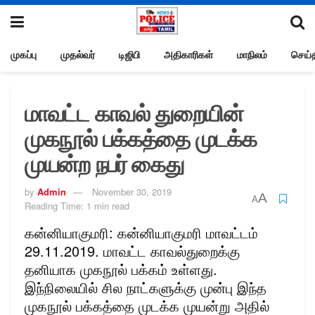
முகப்பு
முதல்வர்
டிஜிபி
அதிகாரிகள்
மாநிலம்
செய்த
மாவட்ட காவல் துறையின்
முகநூல் பக்கத்தை முடக்க
முயன்ற நபர் கைது
by
Admin
November 30, 2019
A
A
Reading Time: 1 min read
கன்னியாகுமரி: கன்னியாகுமரி மாவட்டம்
29.11.2019. மாவட்ட காவல்துறைக்கு
தனியாக முகநூல் பக்கம் உள்ளது.
இந்நிலையில் சில நாட்களுக்கு முன்பு இந்த
முகநூல் பக்கத்தை முடக்க முயன்று அதில்