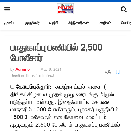
முகப்பு
முதல்வர்
டிஜிபி
அதிகாரிகள்
மாநிலம்
செய்த
பாதுகாப்பு பணியில் 2,500
போலீசார்
by
Admin5
May 9, 2021
A
A
Reading Time: 1 min read
கோயம்புத்தூர்:
தமிழ்நாட்டில் நாளை (
திங்கட்கிழமை) முதல் முழு ஊரடங்கு அமுல்
படுத்தப்பட உள்ளது. இதையொட்டி கோவை
மாநகரில் 1000 போலீசாரும், புறநகர் பகுதியில்
1500 போலீசாரும் என கோவை மாவட்டம்
முழுவதும் 2,500 போலீசார் பாதுகாப்பு பணியில்