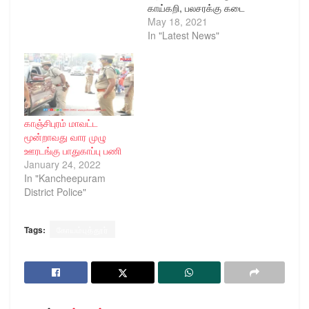
காய்கறி, பலசரக்கு கடை
மட்டும் காலை 10 மணிவரை
May 18, 2021
திறக்க
In "Latest News"
அனுமதிக்கப்பட்டுள்ளது.
இதில் 10 மணி வரை மட்டும்
காய்கறி, மளிகை கடைகள்
திறக்க அனுமதி
இருந்தாலும், பத்து
மணியைக் கடந்து, தேனி
காஞ்சிபுரம் மாவட்ட
மாவட்டத்தில், தேனி,
மூன்றாவது வார முழு
கம்பம், போடி,
ஊரடங்கு பாதுகாப்பு பணி
உத்தமபாளையம், உள்ளிட்ட
January 24, 2022
ஊர்களில் வாகனங்கள்
In "Kancheepuram
சுற்றி வருவதாக புகார்
District Police"
எழுந்துள்ளது . இதனால்
நோய் தொற்று…
Tags:
கோயம்புத்தூர்